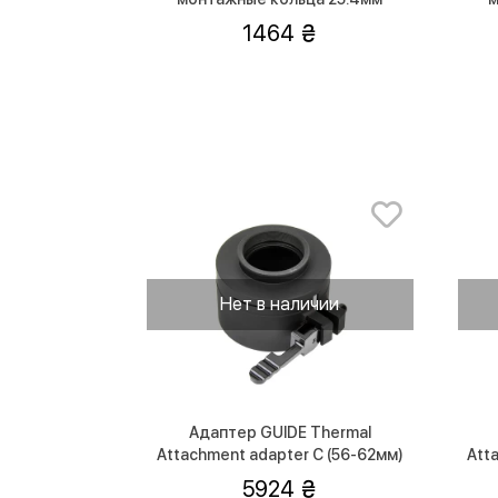
(низкие)
1464
Нет в наличии
Адаптер GUIDE Thermal
Attachment adapter C (56-62мм)
Att
5924