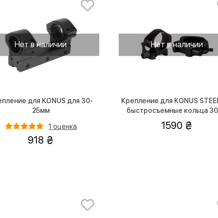
Нет в наличии
Нет в наличии
епление для KONUS для 30-
Крепление для KONUS STEE
25мм
быстросъемные кольца 3
(средние)
1590
1 оценка
918