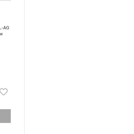
L-AG
мм