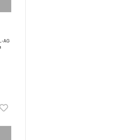
L-AG
м