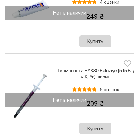
4 оценки
Нет в наличии
249
Купить
Термопаста HY880 Halnziye [5.15 Вт/
м·К, 5г] шприц
9 оценок
Нет в наличии
209
Купить