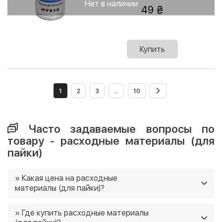
Нет в наличии
49
Купить
1
2
3
...
10
Часто задаваемые вопросы по
товару - расходные материалы (для
пайки)
» Какая цена на расходные
материалы (для пайки)?
Цены на расходные материалы (для пайки) в нашем
» Где купить расходные материалы
магазине от 19 грн. Ещё у нас постоянно действуют