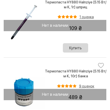
Термопаста HY880 Halnziye [5.15 Вт/
м·К, 1г] шприц
1 оценка
Нет в наличии
109
Купить
Термопаста HY880 Halnziye [5.15 Вт/
м·К, 10г] банка
9 оценок
Нет в наличии
489