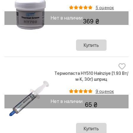
5 оценок
Нет в наличии
369
Купить
Термопаста HY510 Halnziye [1.93 Вт/
м·К, 30г] шприц
9 оценок
Нет в наличии
65
Купить