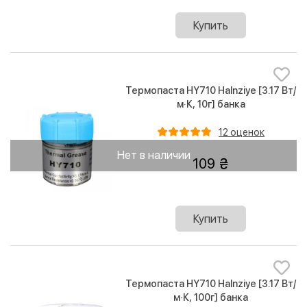
Купить
Термопаста HY710 Halnziye [3.17 Вт/
м·К, 10г] банка
12 оценок
Нет в наличии
109
Купить
Термопаста HY710 Halnziye [3.17 Вт/
м·К, 100г] банка