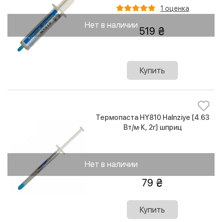
1 оценка
Нет в наличии
519
Купить
Термопаста HY810 Halnziye [4.63
Вт/м·К, 2г] шприц
Нет в наличии
79
Купить