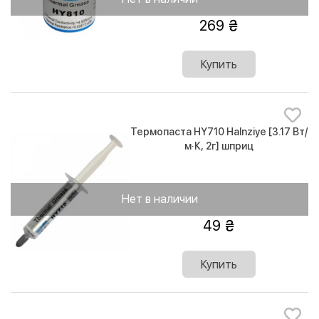
269
Купить
Термопаста HY710 Halnziye [3.17 Вт/
м·К, 2г] шприц
Нет в наличии
49
Купить