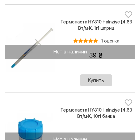
Термопаста HY810 Halnziye [4.63
Вт/м·К, 1г] шприц
1 оценка
Нет в наличии
39
Купить
Термопаста HY810 Halnziye [4.63
Вт/м·К, 10г] банка
Нет в наличии