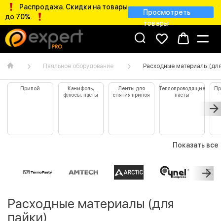
Распродажа. Скидки на товары
Просмотреть
до 70%.
товары
Паяльное оборудование
Расходные материалы (для
Припой
Канифоль,
Ленты для
Теплопроводящие
Пр
флюсы, пасты
снятия припоя
пасты
к
Показать все
Расходные материалы (для
пайки)