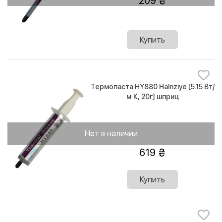
209
Купить
Термопаста HY880 Halnziye [5.15 Вт/
м·К, 20г] шприц
Нет в наличии
619
Купить