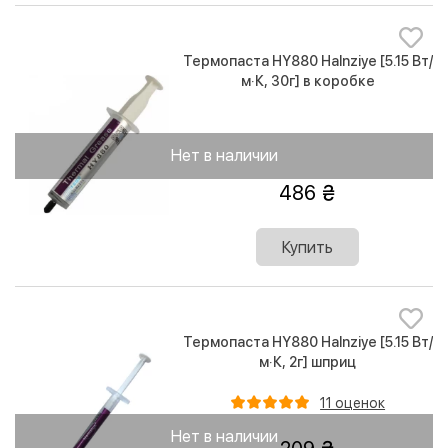
Термопаста HY880 Halnziye [5.15 Вт/
м·К, 30г] в коробке
Нет в наличии
486
Купить
Термопаста HY880 Halnziye [5.15 Вт/
м·К, 2г] шприц
11 оценок
Нет в наличии