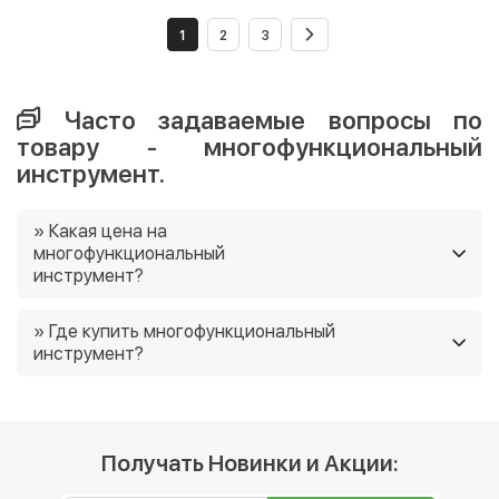
1
2
3
Часто задаваемые вопросы по
товару - многофункциональный
инструмент.
» Какая цена на
многофункциональный
инструмент?
Цены на многофункциональный инструмент в нашем
» Где купить многофункциональный
магазине от 929 грн. Ещё у нас постоянно действуют
инструмент?
акции, и часто есть возможность приобрести товар
Вы можете купить многофункциональный инструмент
со скидкой 🙂
в нашем интернет-магазине, и мы доставим его вам в
любую точку Украины. 😉
Получать Новинки и Акции: