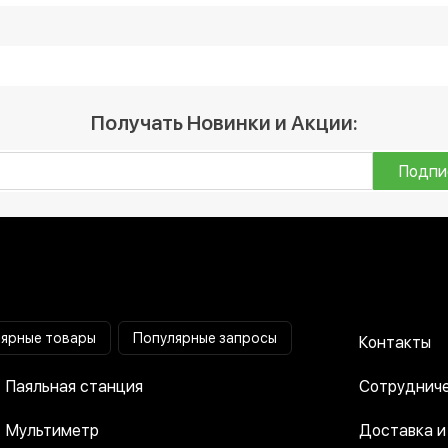
 магазине от 1009 грн. Ещё у нас постоянно действуют а
со скидкой 🙂
во в нашем интернет-магазине, и мы доставим его вам в
Получать Новинки и Акции:
Подпи
ярные товары
Популярные запросы
Контакты
Паяльная станция
Сотрудниче
Мультиметр
Доставка и