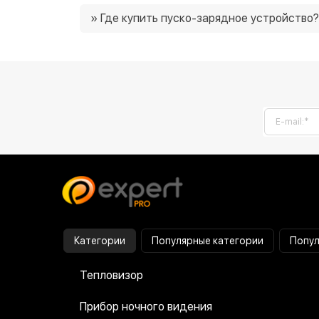
Цены на пуско-зарядные устройства в нашем
» Где купить пуско-зарядное устройство?
часто есть возможность приобрести товар 
Вы можете купить пуско-зарядное устройст
точку Украины. 😉
Категории
Популярные категории
Попул
Тепловизор
Прибор ночного видения