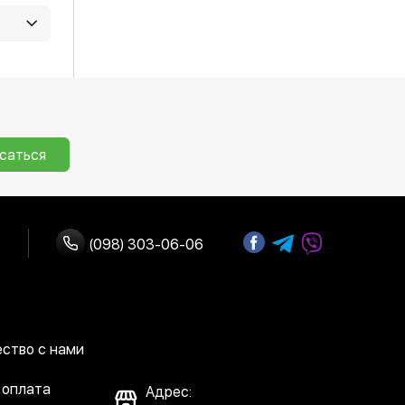
кции, и
 любую
саться
(098) 303-06-06
ство с нами
 оплата
Адрес: