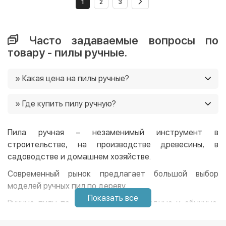
1
2
3
Часто задаваемые вопросы по
товару - пилы ручные.
» Какая цена на пилы ручные?
Цены на пилы ручные в нашем магазине от 285 грн.
» Где купить пилу ручную?
Ещё у нас постоянно действуют акции, и часто есть
возможность приобрести товар со скидкой 🙂
Вы можете купить пилу ручную в нашем интернет-
магазине, и мы доставим ее вам в любую точку
Пила ручная – незаменимый инструмент в
Украины. 😉
строительстве, на производстве древесины, в
садоводстве и домашнем хозяйстве.
Современный рынок предлагает большой выбор
моделей ручных пил по дереву.
Показать все
Ручные пилы по форме бывают складные и обычные.
Складные пилы компактны по размеру и очень удобны