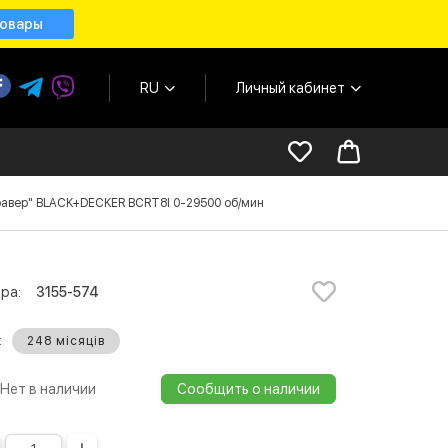
товары
RU
Личный кабинет
равер" BLACK+DECKER BCRT8I 0-29500 об/мин
ра:
3155-574
:
248 місяців
Нет в наличии
Сообщить о наличии