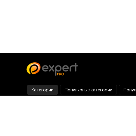
Категории
Популярные категории
Попул
Тепловизор
Прибор ночного видения
Бинокулярная лупа