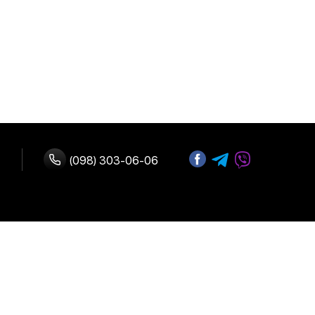
(098) 303-06-06
ство с нами
 оплата
Адрес:
г. Киев, улица
возврат
Б.Васильковская 72