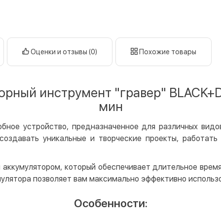
нал
кар
Оплата к
Оценки и отзывы (0)
Похожие товары
Priv
LiqP
Appl
орный инструмент "гравер" BLACK+D
Goog
мин
Безнали
бное устройство, предназначенное для различных видов
Опла
оздавать уникальные и творческие проекты, работать
Опла
Кредит
аккумулятором, который обеспечивает длительное время
Мгно
мулятора позволяет вам максимально эффективно использов
Опла
Особенности:
Поку