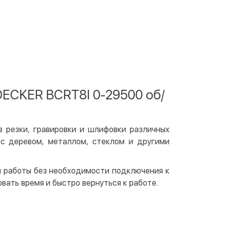
ичными
той
артой на сайте
Бесплатно
at24
ay
e Pay
ECKER BCRT8I 0-29500 об/
le Pay
чный расчет
Бесплатно
 резки, гравировки и шлифовки различных
та на карту юр.лица
 с деревом, металлом, стеклом и другими
та на счет юр.лица
 работы без необходимости подключения к
венная рассрочка (Приватбанк)
ать время и быстро вернуться к работе.
та частями (Приватбанк)
пка частями (Монобанк)