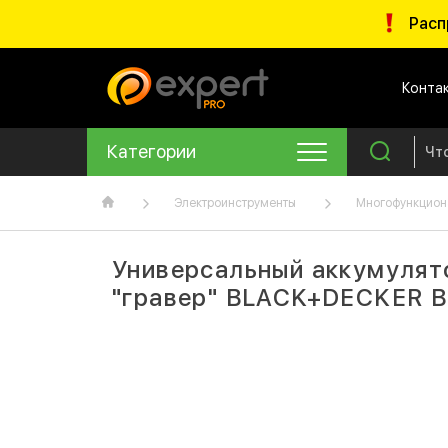
Расп
Конта
Категории
Электроинструменты
Многофункцион
Универсальный аккумулят
"гравер" BLACK+DECKER B