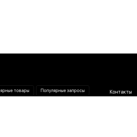
ярные товары
Популярные запросы
Контакты
Паяльная станция
Сотрудниче
Мультиметр
Доставка и
Коллиматорный прицел
Гарантия и 