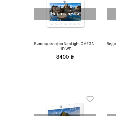
Нет в наличии
Видеодомофон NeoLight OMEGA+
Виде
HD WF
8400