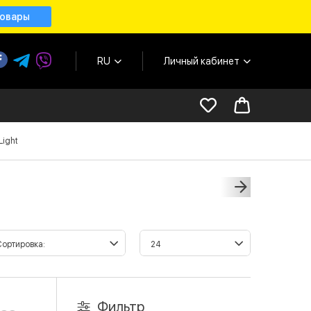
товары
RU
Личный кабинет
ight
Фильтр