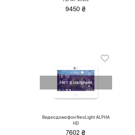
9450
Нет в наличии
Видеодомофон NeoLight ALPHA
HD
7602