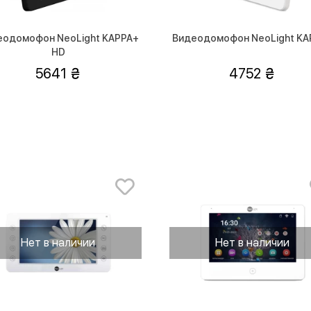
еодомофон NeoLight KAPPA+
Видеодомофон NeoLight KA
HD
5641
4752
Нет в наличии
Нет в наличии