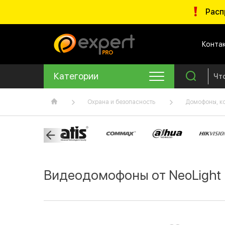
Расп
Конта
Категории
Охрана и безопасность
Домофоны, ко
Видеодомофоны от NeoLight