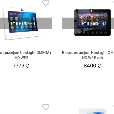
Нет в наличии
Нет в наличии
одомофон NeoLight OMEGA+
Видеодомофон NeoLight O
HD WF2
HD WF Black
7779
8400