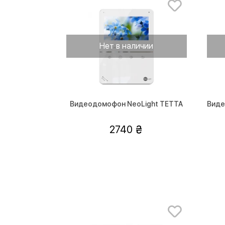
Нет в наличии
Видеодомофон NeoLight TETTA
Виде
2740