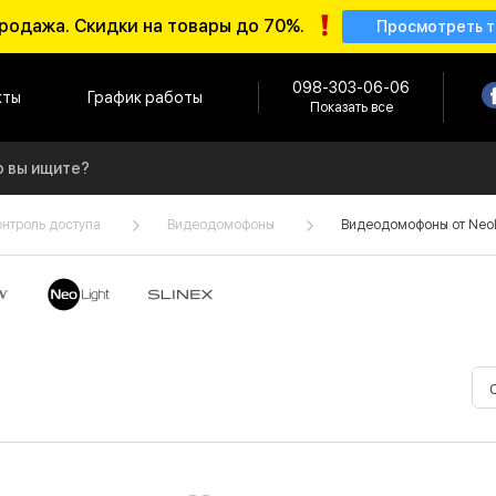
родажа. Скидки на товары до 70%.
Просмотреть 
098-303-06-06
кты
График работы
Показать все
нтроль доступа
Видеодомофоны
Видеодомофоны от NeoL