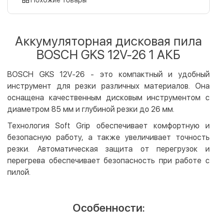
Оплата картой на сайте
Бесплатно
Privat24
Аккумуляторная дисковая пила
LiqPay
BOSCH GKS 12V-26 1 АКБ
Apple Pay
Google Pay
BOSCH GKS 12V-26 - это компактный и удобный
инструмент для резки различных материалов. Она
Безналичный расчет
Бесплатно
оснащена качественным дисковым инструментом с
Оплата на карту юр.лица
диаметром 85 мм и глубиной резки до 26 мм.
Оплата на счет юр.лица
Технология Soft Grip обеспечивает комфортную и
безопасную работу, а также увеличивает точность
Кредит
резки. Автоматическая защита от перегрузок и
Мгновенная рассрочка (Приватбанк)
перегрева обеспечивает безопасность при работе с
Оплата частями (Приватбанк)
пилой.
Покупка частями (Монобанк)
Особенности: