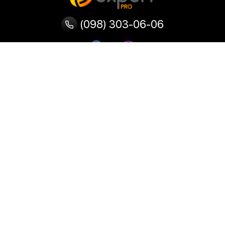
(098) 303-06-06
Категории
Популярные
Популярные
Популярные
категории
товары
запросы
Тепловизор
Прибор ночного видения
Бинокулярная лупа
Выжигатель по дереву
Ультразвуковая ванна
Паяльник