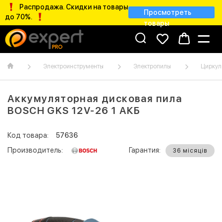
Распродажа. Скидки на товары
Просмотреть
до 70%.
товары
Электроинструменты
Электропилы
Циркул
Аккумуляторная дисковая пила
BOSCH GKS 12V-26 1 АКБ
Код товара:
57636
Производитель:
Гарантия:
36 місяців