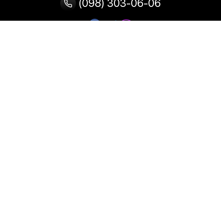
(098) 303-06-06
Категории
Популярные
Популярные
Популярные
категории
товары
запросы
Тепловизор
Прибор ночного видения
Бинокулярная лупа
Выжигатель по дереву
Ультразвуковая ванна
Паяльник
Паяльная станция