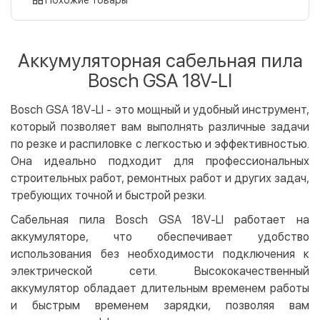
Оплата картой на сайте
Бесплатно
Privat24
Аккумуляторная сабельная пила
LiqPay
Bosch GSA 18V-LI
Apple Pay
Google Pay
Bosch GSA 18V-LI - это мощный и удобный инструмент,
который позволяет вам выполнять различные задачи
Безналичный расчет
Бесплатно
по резке и распиловке с легкостью и эффективностью.
Оплата на карту юр.лица
Она идеально подходит для профессиональных
Оплата на счет юр.лица
строительных работ, ремонтных работ и других задач,
требующих точной и быстрой резки.
Кредит
Сабельная пила Bosch GSA 18V-LI работает на
Мгновенная рассрочка (Приватбанк)
аккумуляторе, что обеспечивает удобство
Оплата частями (Приватбанк)
использования без необходимости подключения к
Покупка частями (Монобанк)
электрической сети. Высококачественный
аккумулятор обладает длительным временем работы
и быстрым временем зарядки, позволяя вам