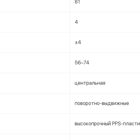
81
4
±4
56–74
центральная
поворотно-выдвижные
высокопрочный PPS-пласти