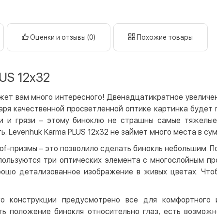
Оплата в
нал
кар
Оценки и отзывы (0)
Похожие товары
Оплата к
Priv
US 12x32
LiqP
Appl
ет вам много интересного! Двенадцатикратное увеличен
Goog
аря качественной просветленной оптике картинка будет п
и и грязи – этому биноклю не страшны самые тяжелые
Безнали
. Levenhuk Karma PLUS 12x32 не займет много места в сум
Опла
oof-призмы – это позволило сделать бинокль небольшим. 
Опла
спользуются три оптических элемента с многослойным п
Кредит
рошо детализованное изображение в живых цветах. Чтоб
Мгно
Опла
го конструкции предусмотрено все для комфортного и
ть положение бинокля относительно глаз, есть возможн
Поку