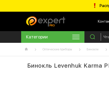
Расп
Конта
Категории
Оптические приборы
Бинокли
Бинокль Levenhuk Karma P