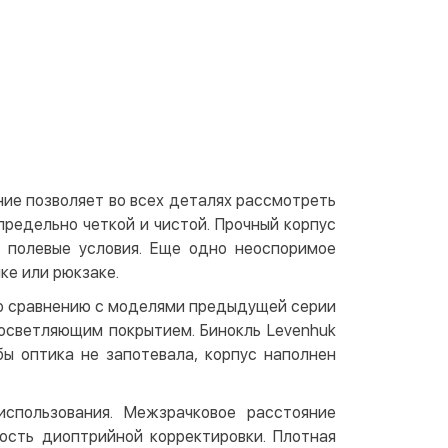
 отделении Justin
По тарифам перевозчика
ичными
той
артой на сайте
Бесплатно
at24
ay
e Pay
ие позволяет во всех деталях рассмотреть
le Pay
редельно четкой и чистой. Прочный корпус
 полевые условия. Еще одно неоспоримое
чный расчет
Бесплатно
ке или рюкзаке.
та на карту юр.лица
По сравнению с моделями предыдущей серии
та на счет юр.лица
росветляющим покрытием. Бинокль Levenhuk
ы оптика не запотевала, корпус наполнен
венная рассрочка (Приватбанк)
та частями (Приватбанк)
спользования. Межзрачковое расстояние
ость диоптрийной корректировки. Плотная
пка частями (Монобанк)