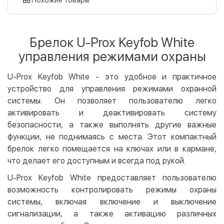
Оплата картой на сайте
Бесплатно
Privat24
Брелок U-Prox Keyfob White
LiqPay
управления режимами охраны
Apple Pay
Google Pay
U-Prox Keyfob White - это удобное и практичное
устройство для управления режимами охранной
Безналичный расчет
Бесплатно
системы. Он позволяет пользователю легко
Оплата на карту юр.лица
активировать и деактивировать систему
Оплата на счет юр.лица
безопасности, а также выполнять другие важные
функции, не поднимаясь с места. Этот компактный
Кредит
брелок легко помещается на ключах или в кармане,
Мгновенная рассрочка (Приватбанк)
что делает его доступным и всегда под рукой.
Оплата частями (Приватбанк)
U-Prox Keyfob White предоставляет пользователю
Покупка частями (Монобанк)
возможность контролировать режимы охраны
системы, включая включение и выключение
сигнализации, а также активацию различных