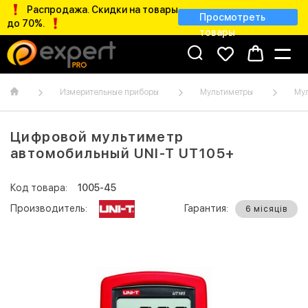
Распродажа. Скидки на товары
Просмотреть
до 70%.
товары
Измерительные приборы
Мультиметры
Му
Цифровой мультиметр
автомобильный UNI-T UT105+
Код товара:
1005-45
Производитель:
Гарантия:
6 місяців