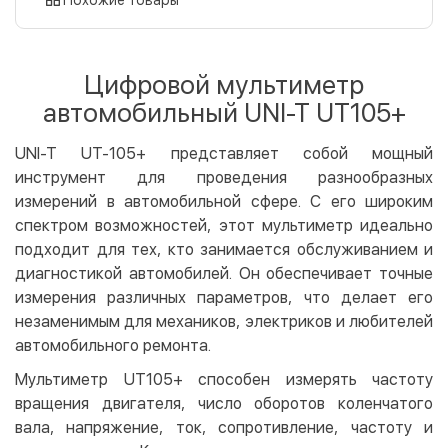
Оплата картой на сайте
Бесплатно
Privat24
Цифровой мультиметр
LiqPay
автомобильный UNI-T UT105+
Apple Pay
Google Pay
UNI-T UT-105+ представляет собой мощный
инструмент для проведения разнообразных
Безналичный расчет
Бесплатно
измерений в автомобильной сфере. С его широким
Оплата на карту юр.лица
спектром возможностей, этот мультиметр идеально
Оплата на счет юр.лица
подходит для тех, кто занимается обслуживанием и
диагностикой автомобилей. Он обеспечивает точные
Кредит
измерения различных параметров, что делает его
Мгновенная рассрочка (Приватбанк)
незаменимым для механиков, электриков и любителей
Оплата частями (Приватбанк)
автомобильного ремонта.
Покупка частями (Монобанк)
Мультиметр UT105+ способен измерять частоту
вращения двигателя, число оборотов коленчатого
вала, напряжение, ток, сопротивление, частоту и