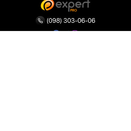
(098) 303-06-06
Категории
Популярные
Популярные
Популярные
категории
товары
запросы
Тепловизор
Прибор ночного видения
Бинокулярная лупа
Выжигатель по дереву
Ультразвуковая ванна