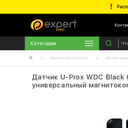
Расп
Конта
Категории
Охрана и безопасность
Датчики дви
Датчик U-Prox WDC Black
универсальный магнитоко