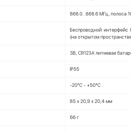
868.0…868.6 МГц, полоса 10
Беспроводной интерфейс 
(на открытом пространстве
3В, CR123A литиевая батар
IP55
-20°C - +50°C
85 х 20,9 х 20,4 мм
66 г