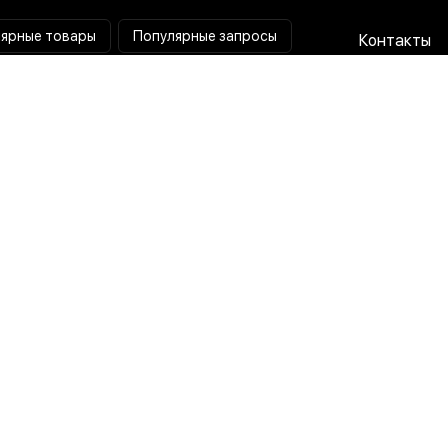
ярные товары
Популярные запросы
Контакты
Паяльная станция
Сотрудниче
Мультиметр
Доставка и
Коллиматорный прицел
Гарантия и 
Тепловизионный прицел
О нас
Токовые клещи
Пользовате
соглашени
Лампа лупа
Политика
конфиденц
Разработка x Маркетинг