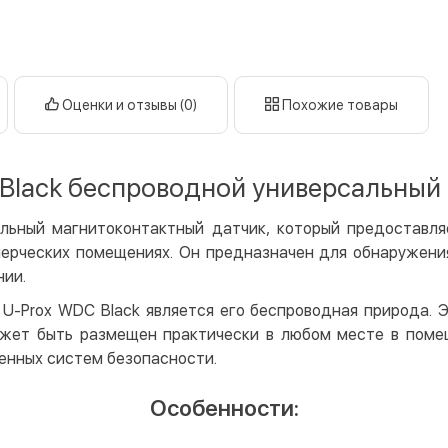
Оплата в
нал
кар
Оплата к
Оценки и отзывы (0)
Похожие товары
Priv
LiqP
 Black беспроводной универсальный
Appl
Goog
альный магнитоконтактный датчик, который предоставл
ерческих помещениях. Он предназначен для обнаружения
Безнали
нии.
Опла
U-Prox WDC Black является его беспроводная природа. Эт
Опла
жет быть размещен практически в любом месте в поме
Кредит
енных систем безопасности.
Мгно
Особенности:
Опла
Поку