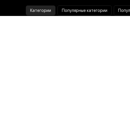
Категории
Популярные категории
Попул
Тепловизор
Прибор ночного видения
Бинокулярная лупа
Выжигатель по дереву
Ультразвуковая ванна
Паяльник