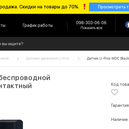
родажа. Скидки на товары до 70%.
Просмотреть 
098-303-06-06
кты
График работы
Показать все
жения
Датчики движения U-Prox
Датчик U-Prox WDC Blac
 беспроводной
нтактный
Код това
Гарантия
Наличие: