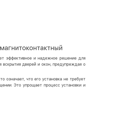
 отделении Justin
По тарифам перевозчика
ичными
той
артой на сайте
Бесплатно
at24
ay
 магнитоконтактный
e Pay
le Pay
яет эффективное и надежное решение для
 вскрытия дверей и окон, предупреждая о
чный расчет
Бесплатно
та на карту юр.лица
о означает, что его установка не требует
та на счет юр.лица
щении. Это упрощает процесс установки и
венная рассрочка (Приватбанк)
та частями (Приватбанк)
пка частями (Монобанк)