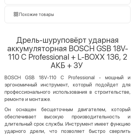
наличными
картой
Похожие товары
Оплата картой на сайте
Бесплатно
Privat24
Дрель-шуруповёрт ударная
LiqPay
аккумуляторная BOSCH GSB 18V-
Apple Pay
110 C Professional + L-BOXX 136, 2
Google Pay
АКБ + ЗУ
Безналичный расчет
Бесплатно
BOSCH GSB 18V-110 C Professional - мощный и
Оплата на карту юр.лица
эргономичный инструмент, который подойдет для
Оплата на счет юр.лица
профессионального использования в строительстве,
ремонте и монтаже.
Кредит
Он оснащен бесщеточным двигателем, который
Мгновенная рассрочка (Приватбанк)
обеспечивает высокую производительность и
Оплата частями (Приватбанк)
длительный срок службы. Инструмент имеет функцию
Покупка частями (Монобанк)
ударного дрели, что позволяет быстро сверлить