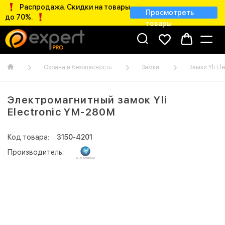
Распродажа. Скидки на товары
Просмотреть
до 70%.
товары
Охрана и безопасность
Замки
Замки Yli El
Электромагнитный замок Yli
Electronic YM-280M
Код товара:
3150-4201
Производитель: