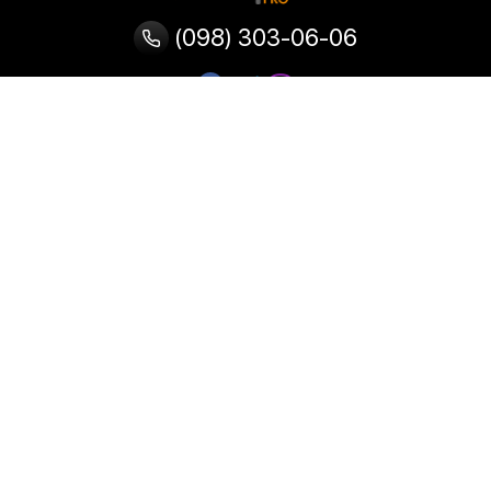
(098) 303-06-06
Категории
Популярные
Популярные
Популярные
категории
товары
запросы
Тепловизор
Прибор ночного видения
Бинокулярная лупа
Выжигатель по дереву
Ультразвуковая ванна
Паяльник