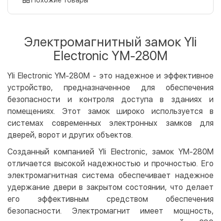
Оплата картой на сайте
Бесплатно
Privat24
Электромагнитный замок Yli
LiqPay
Electronic YM-280M
Apple Pay
Google Pay
Yli Electronic YM-280M - это надежное и эффективное
устройство, предназначенное для обеспечения
Безналичный расчет
Бесплатно
безопасности и контроля доступа в зданиях и
Оплата на карту юр.лица
помещениях. Этот замок широко используется в
Оплата на счет юр.лица
системах современных электронных замков для
дверей, ворот и других объектов.
Кредит
Созданный компанией Yli Electronic, замок YM-280M
Мгновенная рассрочка (Приватбанк)
отличается высокой надежностью и прочностью. Его
Оплата частями (Приватбанк)
электромагнитная система обеспечивает надежное
Покупка частями (Монобанк)
удержание двери в закрытом состоянии, что делает
его эффективным средством обеспечения
безопасности. Электромагнит имеет мощность,