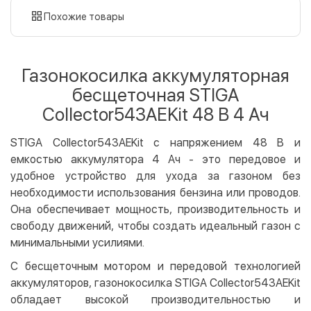
картой
Похожие товары
Оплата картой на сайте
Бесплатно
Privat24
Газонокосилка аккумуляторная
LiqPay
бесщеточная STIGA
Apple Pay
Collector543AEKit 48 В 4 Ач
Google Pay
STIGA Collector543AEKit с напряжением 48 В и
Безналичный расчет
Бесплатно
емкостью аккумулятора 4 Ач - это передовое и
Оплата на карту юр.лица
удобное устройство для ухода за газоном без
Оплата на счет юр.лица
необходимости использования бензина или проводов.
Она обеспечивает мощность, производительность и
Кредит
свободу движений, чтобы создать идеальный газон с
Мгновенная рассрочка (Приватбанк)
минимальными усилиями.
Оплата частями (Приватбанк)
С бесщеточным мотором и передовой технологией
Покупка частями (Монобанк)
аккумуляторов, газонокосилка STIGA Collector543AEKit
обладает высокой производительностью и