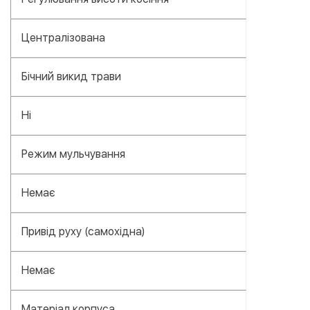
Централізована
Бічний викид трави
Ні
Режим мульчування
Немає
Привід руху (самохідна)
Немає
Матеріал корпуса