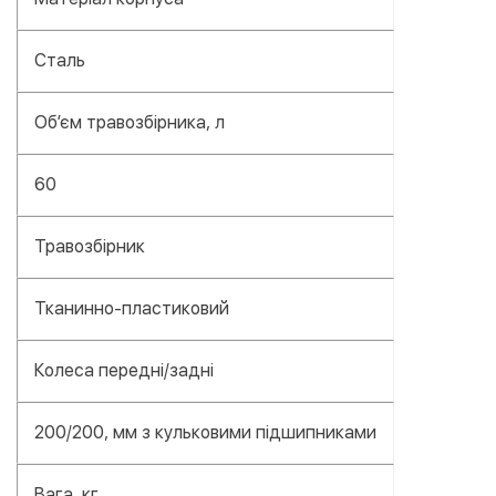
Сталь
Об’єм травозбірника, л
60
Травозбірник
Тканинно-пластиковий
Колеса передні/задні
200/200, мм з кульковими підшипниками
Вага, кг