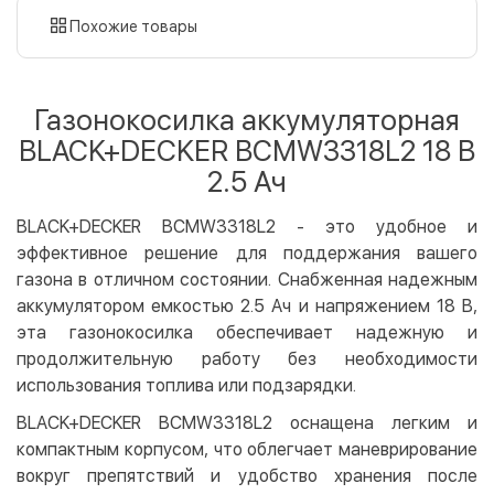
картой
Похожие товары
Оплата картой на сайте
Бесплатно
Privat24
Газонокосилка аккумуляторная
LiqPay
BLACK+DECKER BCMW3318L2 18 В
Apple Pay
2.5 Ач
Google Pay
BLACK+DECKER BCMW3318L2 - это удобное и
Безналичный расчет
Бесплатно
эффективное решение для поддержания вашего
Оплата на карту юр.лица
газона в отличном состоянии. Снабженная надежным
Оплата на счет юр.лица
аккумулятором емкостью 2.5 Ач и напряжением 18 В,
эта газонокосилка обеспечивает надежную и
Кредит
продолжительную работу без необходимости
Мгновенная рассрочка (Приватбанк)
использования топлива или подзарядки.
Оплата частями (Приватбанк)
BLACK+DECKER BCMW3318L2 оснащена легким и
Покупка частями (Монобанк)
компактным корпусом, что облегчает маневрирование
вокруг препятствий и удобство хранения после