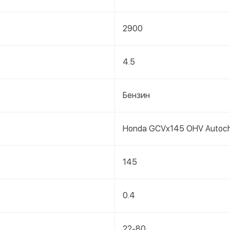
2900
4.5
Бензин
Honda GCVx145 OHV Autoc
145
0.4
22-80