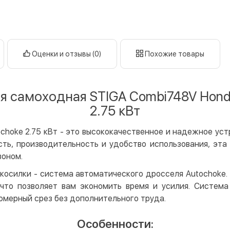
Оплата в
нал
кар
Оплата к
Оценки и отзывы (0)
Похожие товары
Priv
LiqP
я самоходная STIGA Combi748V Hon
Appl
2.75 кВт
Goog
Безнали
hoke 2.75 кВт - это высококачественное и надежное уст
сть, производительность и удобство использования, эта
Опла
зоном.
Опла
косилки - система автоматического дросселя Autochoke.
Кредит
 что позволяет вам экономить время и усилия. Система
Мгно
омерный срез без дополнительного труда.
Опла
Особенности:
Поку