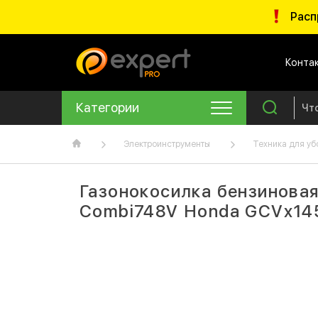
Расп
Конта
Категории
Электроинструменты
Техника для уб
Газонокосилка бензинова
Combi748V Honda GCVx145