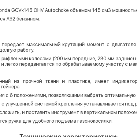
nda GCVx145 OHV Autochoke объемом 145 см3 мощностью 2
ся А92 бензином.
передает максимальный крутящий момент с двигателя 
долгую работу.
с рифлеными колесами (200 мм передние, 280 мм задние)
 и легко передвигается по обрабатываемому участку с мак
енный из прочной ткани и пластика, имеет индикатор
тейнера.
я с 6 положениями, позволяющими выбрать оптимальную в
, с улучшенной системой крепления устанавливается под 
сложить, и поставить инструмент в вертикальном положе
ся ручка для удобного подъема газонокосилки.
Технические характеристики: