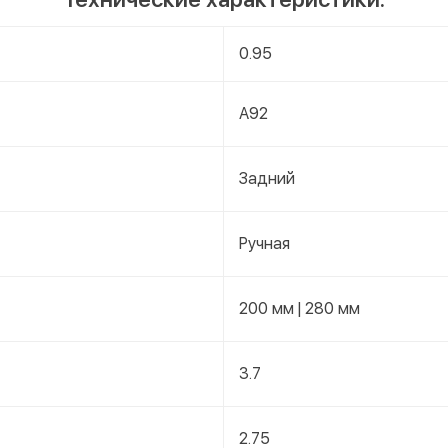
0.95
А92
Задний
Ручная
200 мм | 280 мм
3.7
2.75