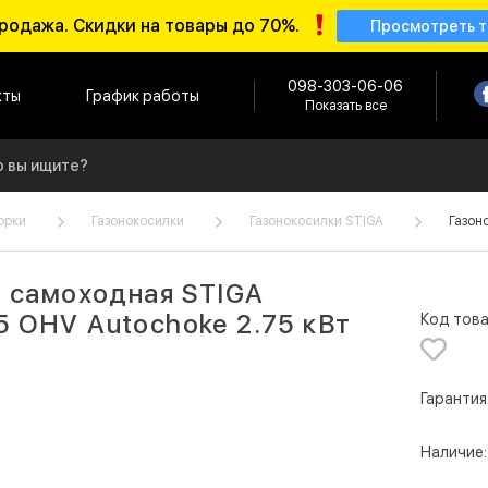
родажа. Скидки на товары до 70%.
Просмотреть 
098-303-06-06
кты
График работы
Показать все
орки
Газонокосилки
Газонокосилки STIGA
Газон
я самоходная STIGA
 OHV Autochoke 2.75 кВт
Код това
Гарантия
Наличие: