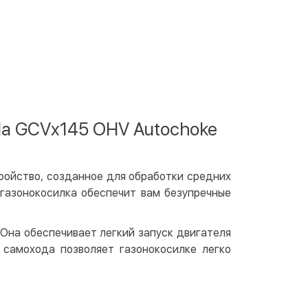
 отделении Justin
По тарифам перевозчика
ичными
той
артой на сайте
Бесплатно
at24
ay
da GCVx145 OHV Autochoke
e Pay
le Pay
чный расчет
Бесплатно
ройство, созданное для обработки средних
 газонокосилка обеспечит вам безупречные
та на карту юр.лица
та на счет юр.лица
 Она обеспечивает легкий запуск двигателя
 самохода позволяет газонокосилке легко
венная рассрочка (Приватбанк)
та частями (Приватбанк)
пка частями (Монобанк)