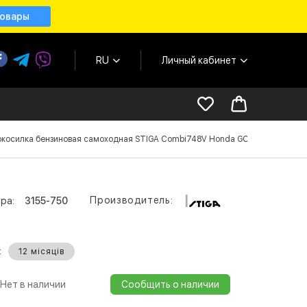
товары
RU
Личный кабинет
окосилка бензиновая самоходная STIGA Combi748V Honda GCVx145 OHV Auto
Производитель:
ра:
3155-750
:
12 місяців
Нет в наличии
Сообщить о наличии