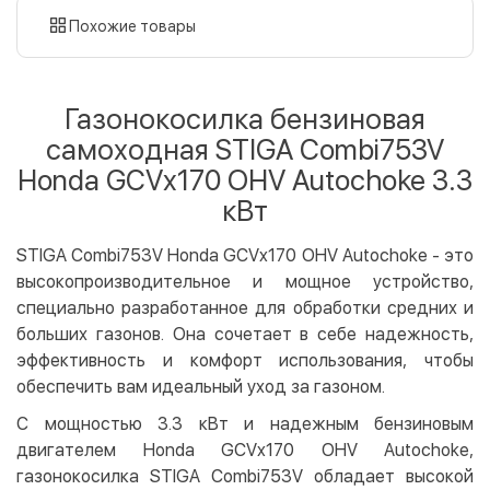
картой
Похожие товары
Оплата картой на сайте
Бесплатно
Privat24
Газонокосилка бензиновая
LiqPay
самоходная STIGA Combi753V
Apple Pay
Honda GCVx170 OHV Autochoke 3.3
Google Pay
кВт
Безналичный расчет
Бесплатно
STIGA Combi753V Honda GCVx170 OHV Autochoke - это
Оплата на карту юр.лица
высокопроизводительное и мощное устройство,
Оплата на счет юр.лица
специально разработанное для обработки средних и
больших газонов. Она сочетает в себе надежность,
Кредит
эффективность и комфорт использования, чтобы
Мгновенная рассрочка (Приватбанк)
обеспечить вам идеальный уход за газоном.
Оплата частями (Приватбанк)
С мощностью 3.3 кВт и надежным бензиновым
Покупка частями (Монобанк)
двигателем Honda GCVx170 OHV Autochoke,
газонокосилка STIGA Combi753V обладает высокой