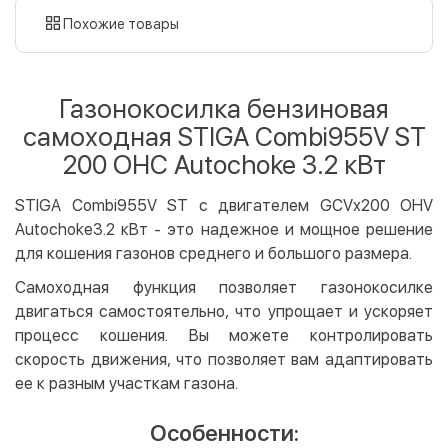
картой
Похожие товары
Оплата картой на сайте
Бесплатно
Privat24
Газонокосилка бензиновая
LiqPay
самоходная STIGA Combi955V ST
Apple Pay
200 OHC Autochoke 3.2 кВт
Google Pay
STIGA Combi955V ST с двигателем GCVx200 OHV
Безналичный расчет
Бесплатно
Autochoke3.2 кВт - это надежное и мощное решение
Оплата на карту юр.лица
для кошения газонов среднего и большого размера.
Оплата на счет юр.лица
Самоходная функция позволяет газонокосилке
Кредит
двигаться самостоятельно, что упрощает и ускоряет
процесс кошения. Вы можете контролировать
Мгновенная рассрочка (Приватбанк)
скорость движения, что позволяет вам адаптировать
Оплата частями (Приватбанк)
ее к разным участкам газона.
Покупка частями (Монобанк)
Особенности: