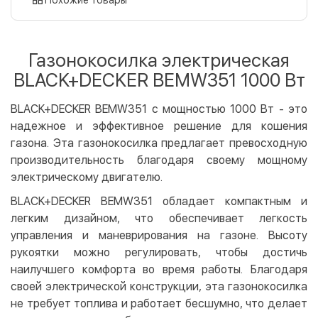
Оплата картой на сайте
Бесплатно
Privat24
Газонокосилка электрическая
LiqPay
BLACK+DECKER BEMW351 1000 Вт
Apple Pay
Google Pay
BLACK+DECKER BEMW351 с мощностью 1000 Вт - это
надежное и эффективное решение для кошения
Безналичный расчет
Бесплатно
газона. Эта газонокосилка предлагает превосходную
Оплата на карту юр.лица
производительность благодаря своему мощному
Оплата на счет юр.лица
электрическому двигателю.
BLACK+DECKER BEMW351 обладает компактным и
Кредит
легким дизайном, что обеспечивает легкость
Мгновенная рассрочка (Приватбанк)
управления и маневрирования на газоне. Высоту
Оплата частями (Приватбанк)
рукоятки можно регулировать, чтобы достичь
Покупка частями (Монобанк)
наилучшего комфорта во время работы. Благодаря
своей электрической конструкции, эта газонокосилка
не требует топлива и работает бесшумно, что делает