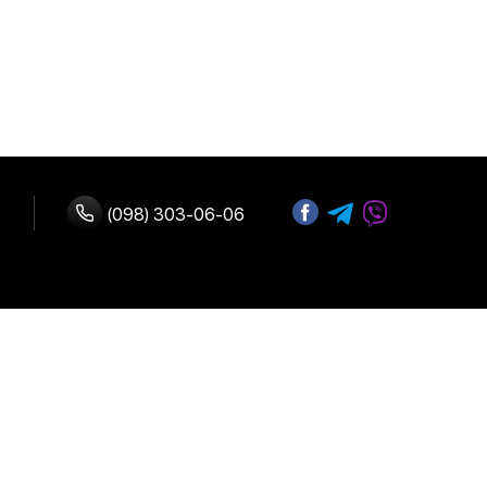
(098) 303-06-06
ство с нами
 оплата
Адрес:
г. Киев, улица
возврат
Б.Васильковская 72
График работы: