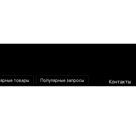
ярные товары
Популярные запросы
Контакты
Паяльная станция
Сотрудниче
Мультиметр
Доставка и
Коллиматорный прицел
Гарантия и 
Тепловизионный прицел
О нас