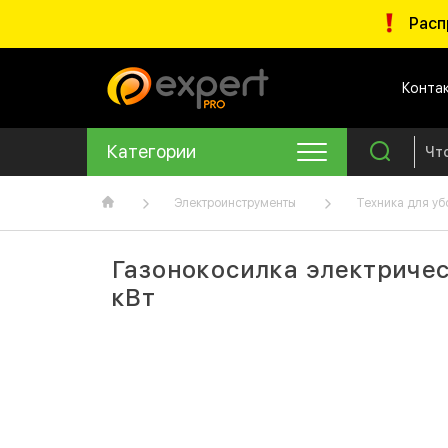
Расп
Конта
Категории
Электроинструменты
Техника для уб
Газонокосилка электричес
кВт