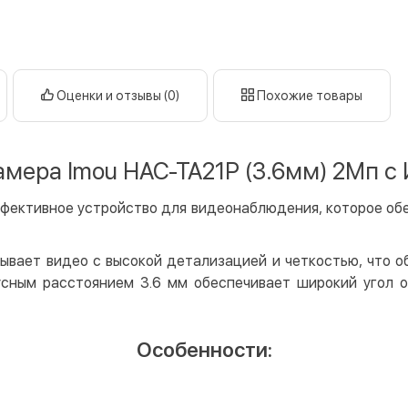
Оплата в
нал
кар
Оплата к
Оценки и отзывы (0)
Похожие товары
Priv
LiqP
мера Imou HAC-TA21P (3.6мм) 2Мп с
Appl
Goog
ффективное устройство для видеонаблюдения, которое об
Безнали
ывает видео с высокой детализацией и четкостью, что 
Опла
усным расстоянием 3.6 мм обеспечивает широкий угол о
Опла
Кредит
Особенности:
Мгно
Опла
Поку