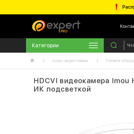
Расп
Конта
Категории
Аудио-видео товары
Сетевое оборуд
HDCVI видеокамера Imou 
ИК подсветкой