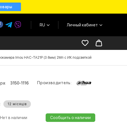
товары
RU
Личный кабинет
окамера Imou HAC-TA21P (3.6мм) 2Мп с ИК подсветкой
Производитель:
ра:
3150-1116
:
12 місяців
Нет в наличии
Сообщить о наличии