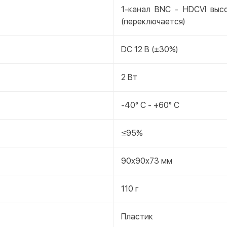
1-канал BNC - HDCVI выс
(переключается)
DC 12 В (±30%)
2 Вт
-40° C - +60° C
≤95%
90х90х73 мм
110 г
Пластик