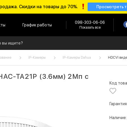
родажа. Скидки на товары до 70%.
Просмотреть 
098-303-06-06
кты
График работы
Показать все
ование
IP-Камеры
IP-Камеры Dahua
HDCVI виде
HAC-TA21P (3.6мм) 2Мп с
Код това
Гарантия
Наличие: