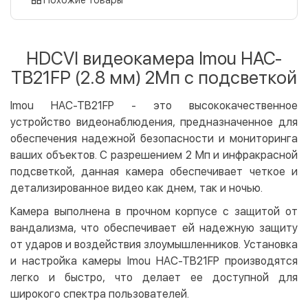
Оплата картой на сайте
Бесплатно
Privat24
HDCVI видеокамера Imou HAC-
LiqPay
TB21FP (2.8 мм) 2Мп с подсветкой
Apple Pay
Google Pay
Imou HAC-TB21FP - это высококачественное
устройство видеонаблюдения, предназначенное для
Безналичный расчет
Бесплатно
обеспечения надежной безопасности и мониторинга
Оплата на карту юр.лица
ваших объектов. С разрешением 2 Мп и инфракрасной
Оплата на счет юр.лица
подсветкой, данная камера обеспечивает четкое и
детализированное видео как днем, так и ночью.
Кредит
Камера выполнена в прочном корпусе с защитой от
Мгновенная рассрочка (Приватбанк)
вандализма, что обеспечивает ей надежную защиту
Оплата частями (Приватбанк)
от ударов и воздействия злоумышленников. Установка
Покупка частями (Монобанк)
и настройка камеры Imou HAC-TB21FP производятся
легко и быстро, что делает ее доступной для
широкого спектра пользователей.