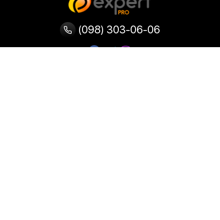
(098) 303-06-06
Категории
Популярные
Популярные
Популярные
категории
товары
запросы
Тепловизор
Прибор ночного видения
Бинокулярная лупа
Выжигатель по дереву
Ультразвуковая ванна
Паяльник