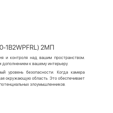
 отделении Justin
По тарифам перевозчика
ичными
той
артой на сайте
Бесплатно
at24
ay
A0-1B2WPFRL) 2МП
e Pay
le Pay
ия и контроля над вашим пространством.
м дополнением к вашему интерьеру.
чный расчет
Бесплатно
ый уровень безопасности. Когда камера
та на карту юр.лица
щая окружающую область. Это обеспечивает
та на счет юр.лица
 потенциальных злоумышленников.
венная рассрочка (Приватбанк)
та частями (Приватбанк)
пка частями (Монобанк)