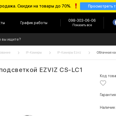
родажа. Скидки на товары до 70%.
Просмотреть 
098-303-06-06
кты
График работы
Показать все
ование
IP-Камеры
IP-Камеры Ezviz
Облачная ка
подсветкой EZVIZ CS-LC1
Код това
Гарантия
Наличие: