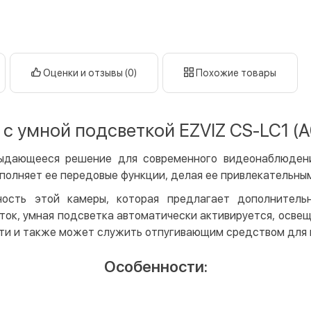
Оплата в
нал
кар
Оплата к
Оценки и отзывы (0)
Похожие товары
Priv
LiqP
 с умной подсветкой EZVIZ CS-LC1 (
Appl
Goog
выдающееся решение для современного видеонаблюден
полняет ее передовые функции, делая ее привлекательны
Безнали
ность этой камеры, которая предлагает дополнительн
Опла
ток, умная подсветка автоматически активируется, осве
Опла
сти и также может служить отпугивающим средством для
Кредит
Особенности:
Мгно
Опла
Поку