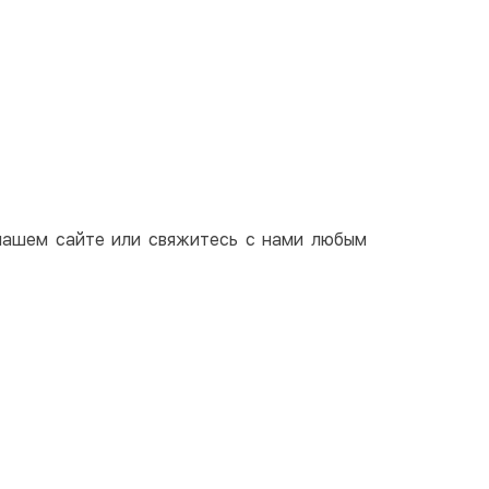
ичными
той
артой на сайте
Бесплатно
at24
ay
e Pay
le Pay
 нашем сайте или свяжитесь с нами любым
чный расчет
Бесплатно
та на карту юр.лица
та на счет юр.лица
венная рассрочка (Приватбанк)
та частями (Приватбанк)
пка частями (Монобанк)