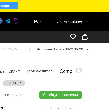
товары
RU
Личный кабинет
 BNC, RCA Comp
Инструмент Extools HS-2008ACR для обжима 8p8c
Производитель:
ра:
2151-71
:
6 місяців
Нет в наличии
Сообщить о наличии