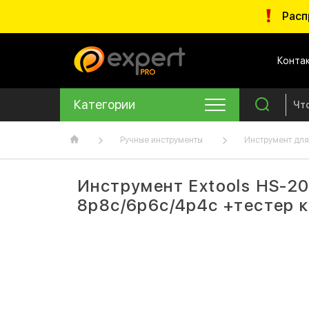
Расп
Конта
Категории
Ручные инструменты
Инструмент для
Инструмент Extools HS-2
8p8c/6p6c/4p4c +тестер 