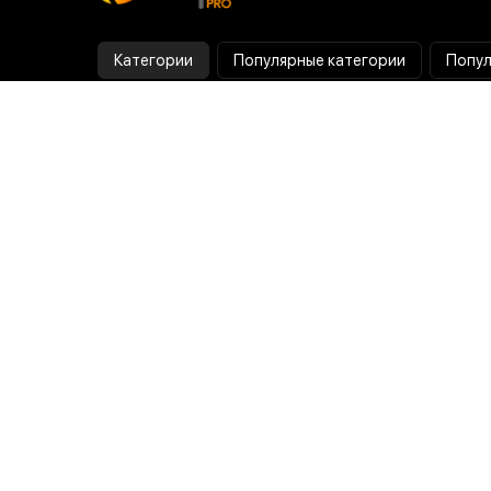
Категории
Популярные категории
Попул
Тепловизор
Прибор ночного видения
Бинокулярная лупа
Выжигатель по дереву
Ультразвуковая ванна
Паяльник