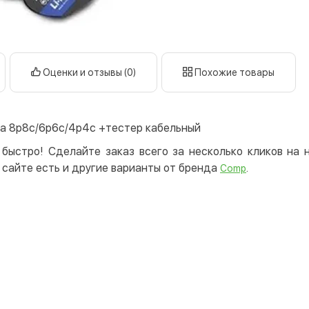
нал
кар
Оплата к
Оценки и отзывы (0)
Похожие товары
Priv
LiqP
Appl
а 8p8c/6p6c/4p4c +тестер кабельный
Goog
 быстро! Сделайте заказ всего за несколько кликов на
Безнали
сайте есть и другие варианты от бренда
.
Comp
Опла
Опла
Кредит
Мгно
Опла
Поку