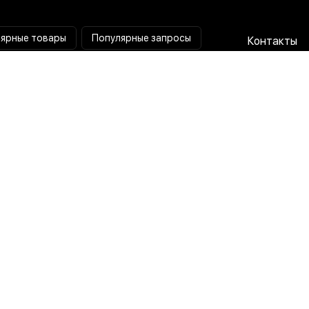
ярные товары
Популярные запросы
Контакты
Паяльная станция
Сотрудниче
Мультиметр
Доставка и
Коллиматорный прицел
Гарантия и 
Тепловизионный прицел
О нас
Токовые клещи
Пользовате
соглашени
Лампа лупа
Политика
конфиденц