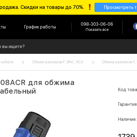
родажа. Скидки на товары до 70%.
Просмотреть 
098-303-06-06
кты
График работы
Показать все
 кабеля
Обжим разъёмов F, BNC, RCA
Обжим разъёмов F,
008ACR для обжима
кабельный
Код това
Гарантия
Наличие:
1739