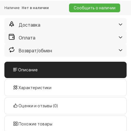
Сообщить о наличии
Наличие:
Нет в наличии
Доставка
Самовывоз из нашего магазина
Бесплатно
Оплата
Дату уточняйте у менеджеров
Оплата в нашем магазине
Бесплатно
Возврат/обмен
Доставка на Новую почту
От 45 грн
наличными
Возврат и обмен в течение 14 дней, если
картой
Отправим в течение 3-х дней
Описание
купленный Вами товар плохого качества
Оплата в отделении Новой почты
По тарифам перевозчика
Доставка на Justin
От 35 грн
Вам не понравился наш сервис
хотите вернуть свои деньги
наличными
Отправим в течение 3-х дней
Характеристики
Подробнее
картой
Доставка курьером по Киеву
75 грн
Оценки и отзывы (0)
Оплата в отделении Justin
По тарифам перевозчика
Дату доставки уточняйте
наличными
картой
Похожие товары