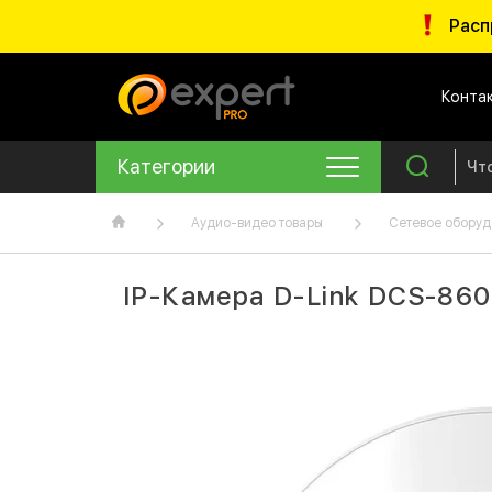
Расп
Конта
Категории
Аудио-видео товары
Сетевое оборуд
IP-Камера D-Link DCS-86