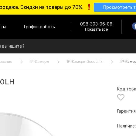
родажа. Скидки на товары до 70%.
Просмотреть 
098-303-06-06
кты
График работы
Показать все
ование
IP-Камеры
IP-Камеры GoodLink
IP-Каме
00LH
Код това
Гарантия
Наличие: