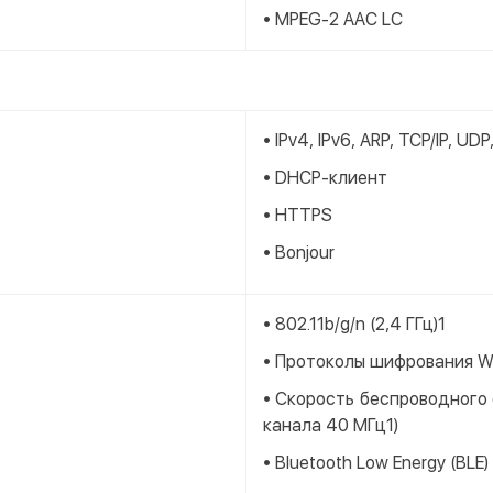
• MPEG-2 AAC LC
• IPv4, IPv6, ARP, TCP/IP, UDP
• DHCP-клиент
• HTTPS
• Bonjour
• 802.11b/g/n (2,4 ГГц)1
• Протоколы шифрования 
• Скорость беспроводного
канала 40 МГц1)
• Bluetooth Low Energy (BLE)