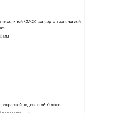
апиксельный CMOS-сенсор с технологией
ния
26 мм
фракрасной подсветкой: 0 люкс