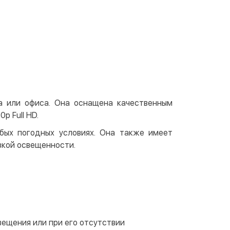
 отделении Justin
По тарифам перевозчика
ичными
той
артой на сайте
Бесплатно
at24
ay
e Pay
а или офиса. Она оснащена качественным
le Pay
 Full HD.
чный расчет
Бесплатно
бых погодных условиях. Она также имеет
зкой освещенности.
та на карту юр.лица
та на счет юр.лица
венная рассрочка (Приватбанк)
та частями (Приватбанк)
ещения или при его отсутствии
пка частями (Монобанк)