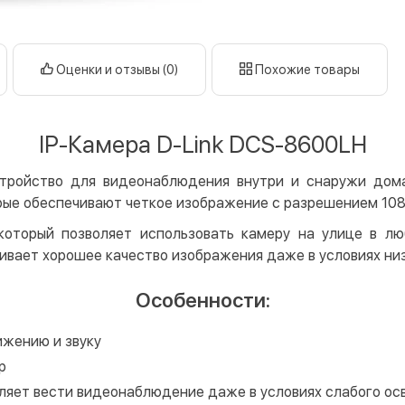
Оплата в
нал
кар
Оценки и отзывы (0)
Похожие товары
Оплата к
Priv
IP-Камера D-Link DCS-8600LH
LiqP
Appl
стройство для видеонаблюдения внутри и снаружи дом
Goog
ые обеспечивают четкое изображение с разрешением 1080p
Безнали
оторый позволяет использовать камеру на улице в лю
ивает хорошее качество изображения даже в условиях ни
Опла
Опла
Особенности:
Кредит
ижению и звуку
Мгно
р
Опла
ляет вести видеонаблюдение даже в условиях слабого осв
Поку