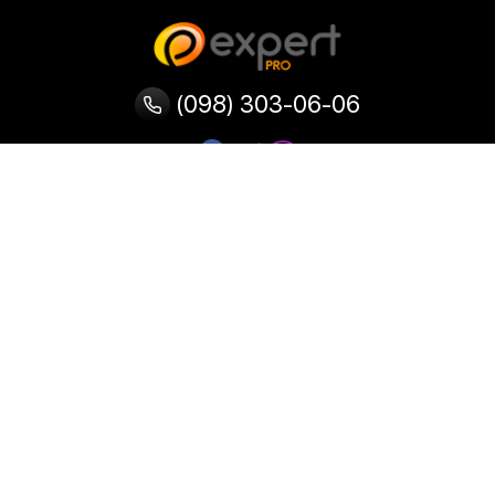
(098) 303-06-06
Категории
Популярные
Популярные
Популярные
категории
товары
запросы
Тепловизор
Прибор ночного видения
Бинокулярная лупа
Выжигатель по дереву
Ультразвуковая ванна