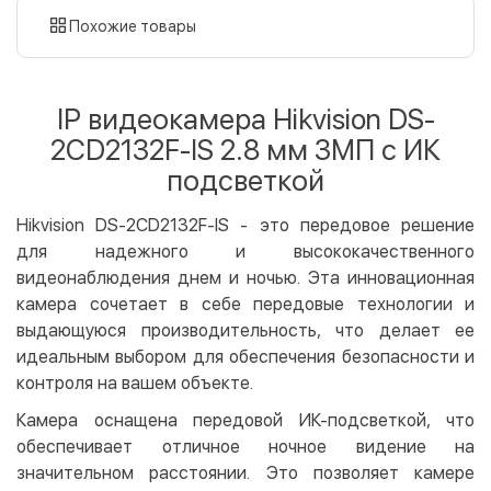
картой
Похожие товары
Оплата картой на сайте
Бесплатно
Privat24
IP видеокамера Hikvision DS-
LiqPay
2CD2132F-IS 2.8 мм 3МП с ИК
Apple Pay
подсветкой
Google Pay
Hikvision DS-2CD2132F-IS - это передовое решение
Безналичный расчет
Бесплатно
для надежного и высококачественного
Оплата на карту юр.лица
видеонаблюдения днем и ночью. Эта инновационная
Оплата на счет юр.лица
камера сочетает в себе передовые технологии и
выдающуюся производительность, что делает ее
Кредит
идеальным выбором для обеспечения безопасности и
Мгновенная рассрочка (Приватбанк)
контроля на вашем объекте.
Оплата частями (Приватбанк)
Камера оснащена передовой ИК-подсветкой, что
Покупка частями (Монобанк)
обеспечивает отличное ночное видение на
значительном расстоянии. Это позволяет камере