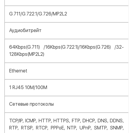
G.711/G.722.1/G.726/MP2L2
Аудиобитрейт
64Kbps(G.711) /16Kbps(G.722.1)/16Kbps(G.726) /32-
128Kbps(MP2L2)
Ethernet
1 RJ45 10M/100M
Сетевые протоколы
TCP/IP, ICMP, HTTP, HTTPS, FTP, DHCP, DNS, DDNS,
RTP, RTSP, RTCP, PPPoE, NTP, UPnP, SMTP, SNMP,