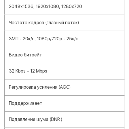
2048x1536, 1920x1080, 1280x720
Частота кадров (главный поток)
3МП - 20к/с, 1080р/720р - 25к/с
Видео битрейт
32 Kbps – 12 Mbps
Регулировка усиления (AGC)
Поддерживает
Подавление шума (DNR )