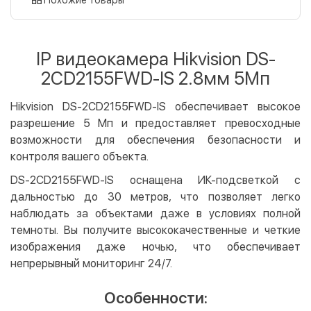
Оплата картой на сайте
Бесплатно
Privat24
IP видеокамера Hikvision DS-
LiqPay
2CD2155FWD-IS 2.8мм 5Мп
Apple Pay
Google Pay
Hikvision DS-2CD2155FWD-IS обеспечивает высокое
разрешение 5 Мп и предоставляет превосходные
Безналичный расчет
Бесплатно
возможности для обеспечения безопасности и
Оплата на карту юр.лица
контроля вашего объекта.
Оплата на счет юр.лица
DS-2CD2155FWD-IS оснащена ИК-подсветкой с
дальностью до 30 метров, что позволяет легко
Кредит
наблюдать за объектами даже в условиях полной
Мгновенная рассрочка (Приватбанк)
темноты. Вы получите высококачественные и четкие
Оплата частями (Приватбанк)
изображения даже ночью, что обеспечивает
Покупка частями (Монобанк)
непрерывный мониторинг 24/7.
Особенности: