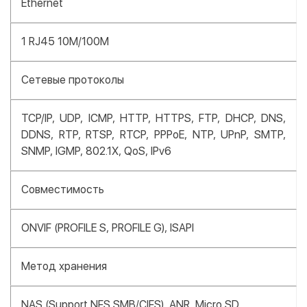
Ethernet
1 RJ45 10M/100M
Сетевые протоколы
TCP/IP, UDP, ICMP, HTTP, HTTPS, FTP, DHCP, DNS,
DDNS, RTP, RTSP, RTCP, PPPoE, NTP, UPnP, SMTP,
SNMP, IGMP, 802.1X, QoS, IPv6
Совместимость
ONVIF (PROFILE S, PROFILE G), ISAPI
Метод хранения
NAS (Support NFS,SMB/CIFS), ANR, Micro SD