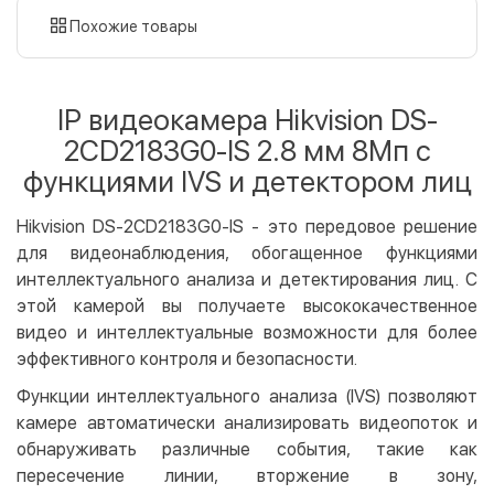
картой
Похожие товары
Оплата картой на сайте
Бесплатно
Privat24
IP видеокамера Hikvision DS-
LiqPay
2CD2183G0-IS 2.8 мм 8Мп с
Apple Pay
функциями IVS и детектором лиц
Google Pay
Hikvision DS-2CD2183G0-IS - это передовое решение
Безналичный расчет
Бесплатно
для видеонаблюдения, обогащенное функциями
Оплата на карту юр.лица
интеллектуального анализа и детектирования лиц. С
Оплата на счет юр.лица
этой камерой вы получаете высококачественное
видео и интеллектуальные возможности для более
Кредит
эффективного контроля и безопасности.
Мгновенная рассрочка (Приватбанк)
Функции интеллектуального анализа (IVS) позволяют
Оплата частями (Приватбанк)
камере автоматически анализировать видеопоток и
Покупка частями (Монобанк)
обнаруживать различные события, такие как
пересечение линии, вторжение в зону,