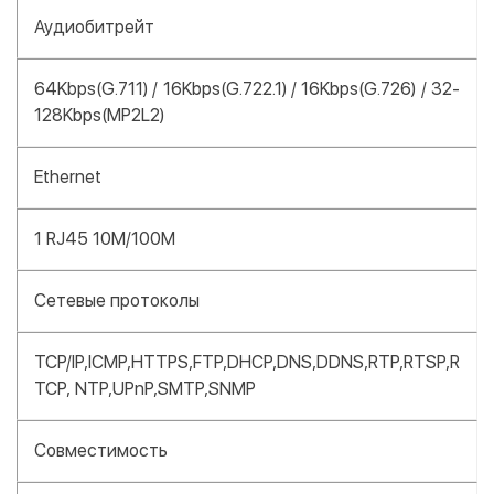
Аудиобитрейт
64Kbps(G.711) / 16Kbps(G.722.1) / 16Kbps(G.726) / 32-
128Kbps(MP2L2)
Ethernet
1 RJ45 10M/100M
Сетевые протоколы
TCP/IP,ICMP,HTTPS,FTP,DHCP,DNS,DDNS,RTP,RTSP,R
TCP, NTP,UPnP,SMTP,SNMP
Совместимость