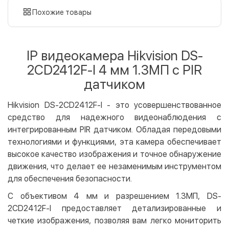
картой
Похожие товары
Оплата картой на сайте
Бесплатно
Privat24
IP видеокамера Hikvision DS-
LiqPay
2CD2412F-I 4 мм 1.3МП c PIR
Apple Pay
датчиком
Google Pay
Hikvision DS-2CD2412F-I - это усовершенствованное
Безналичный расчет
Бесплатно
средство для надежного видеонаблюдения с
Оплата на карту юр.лица
интегрированным PIR датчиком. Обладая передовыми
Оплата на счет юр.лица
технологиями и функциями, эта камера обеспечивает
высокое качество изображения и точное обнаружение
Кредит
движения, что делает ее незаменимым инструментом
Мгновенная рассрочка (Приватбанк)
для обеспечения безопасности.
Оплата частями (Приватбанк)
С объективом 4 мм и разрешением 1.3МП, DS-
Покупка частями (Монобанк)
2CD2412F-I предоставляет детализированные и
четкие изображения, позволяя вам легко мониторить