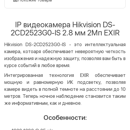
Оплата картой на сайте
Бесплатно
Privat24
IP видеокамера Hikvision DS-
LiqPay
2CD2523G0-IS 2.8 мм 2Мп EXIR
Apple Pay
Google Pay
Hikvision DS-2CD2523G0-IS - это интеллектуальная
камера, котоаря обеспечивает невероятную четкость
Безналичный расчет
Бесплатно
изображения и надежную защиту, позволяя вам быть в
Оплата на карту юр.лица
курсе событий в любое время.
Оплата на счет юр.лица
Интегрированная технология EXIR обеспечивает
мощную и равномерную ИК подсветку, позволяя
Кредит
камере видеть в полной темноте на расстоянии до 10
Мгновенная рассрочка (Приватбанк)
метров. Теперь ночное наблюдение становится таким
Оплата частями (Приватбанк)
же информативным, как и дневное.
Покупка частями (Монобанк)
Особенности: