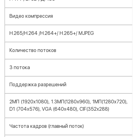
Видео компрессия
H.265/H.264 /H.264+/ H.265+/ MJPEG
Количество потоков
3 потока
Поддержка разрешений
2МП (1920x1080), 1.3MП(1280x960), 1МП(1280x720),
D1 (704x576), VGA (640x480), CIF(352x288)
Частота кадров (главный поток)