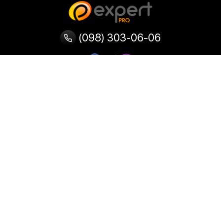
(098) 303-06-06
Категории
Популярные
Популярные
Популярные
категории
товары
запросы
Тепловизор
Прибор ночного видения
Бинокулярная лупа
Выжигатель по дереву
Ультразвуковая ванна