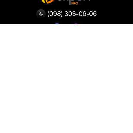
(098) 303-06-06
Категории
Популярные
Популярные
Популярные
категории
товары
запросы
Тепловизор
Прибор ночного видения
Бинокулярная лупа
Выжигатель по дереву
Ультразвуковая ванна
Паяльник