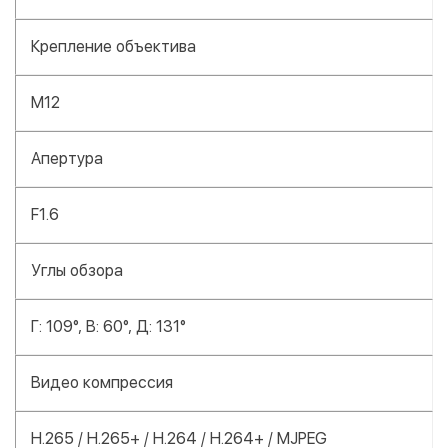
Крепление объектива
M12
Апертура
F1.6
Углы обзора
Г: 109°, В: 60°, Д: 131°
Видео компрессия
H.265 / H.265+ / H.264 / H.264+ / MJPEG