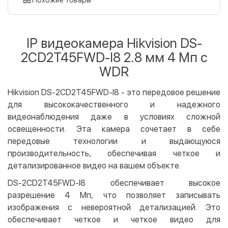
Оплата картой на сайте
Бесплатно
Privat24
IP видеокамера Hikvision DS-
LiqPay
2CD2T45FWD-I8 2.8 мм 4 Мп с
Apple Pay
WDR
Google Pay
Hikvision DS-2CD2T45FWD-I8 - это передовое решение
Безналичный расчет
Бесплатно
для высококачественного и надежного
Оплата на карту юр.лица
видеонаблюдения даже в условиях сложной
Оплата на счет юр.лица
освещенности. Эта камера сочетает в себе
передовые технологии и выдающуюся
Кредит
производительность, обеспечивая четкое и
Мгновенная рассрочка (Приватбанк)
детализированное видео на вашем объекте.
Оплата частями (Приватбанк)
DS-2CD2T45FWD-I8 обеспечивает высокое
Покупка частями (Монобанк)
разрешение 4 Мп, что позволяет записывать
изображения с невероятной детализацией. Это
обеспечивает четкое и четкое видео для