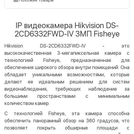
Оплата картой на сайте
Бесплатно
Privat24
IP видеокамера Hikvision DS-
LiqPay
2CD6332FWD-IV 3МП Fisheye
Apple Pay
Google Pay
Hikvision DS-2CD6332FWD-IV - это
высококачественная 3-мегапиксельная камера с
Безналичный расчет
Бесплатно
технологией Fisheye, предназначенная для
Оплата на карту юр.лица
обеспечения широкого обзора внутри помещений. Она
Оплата на счет юр.лица
обладает уникальными возможностями, которые
делают ее идеальным решением для систем
Кредит
видеонаблюдения, требующих наблюдение за
Мгновенная рассрочка (Приватбанк)
большими пространствами с минимальным
Оплата частями (Приватбанк)
количеством камер.
Покупка частями (Монобанк)
С технологией Fisheye, эта камера способна
обеспечить панорамный обзор на 360 градусов, что
позволяет покрыть обширные площади с