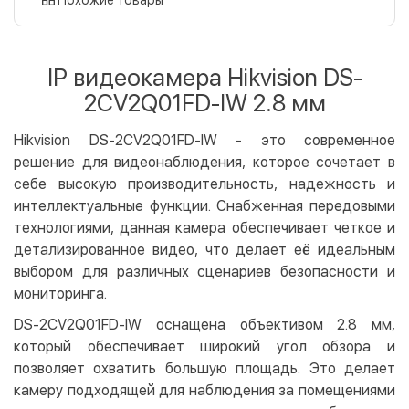
Оплата картой на сайте
Бесплатно
Privat24
IP видеокамера Hikvision DS-
LiqPay
2CV2Q01FD-IW 2.8 мм
Apple Pay
Google Pay
Hikvision DS-2CV2Q01FD-IW - это современное
решение для видеонаблюдения, которое сочетает в
Безналичный расчет
Бесплатно
себе высокую производительность, надежность и
Оплата на карту юр.лица
интеллектуальные функции. Снабженная передовыми
Оплата на счет юр.лица
технологиями, данная камера обеспечивает четкое и
детализированное видео, что делает её идеальным
Кредит
выбором для различных сценариев безопасности и
Мгновенная рассрочка (Приватбанк)
мониторинга.
Оплата частями (Приватбанк)
DS-2CV2Q01FD-IW оснащена объективом 2.8 мм,
Покупка частями (Монобанк)
который обеспечивает широкий угол обзора и
позволяет охватить большую площадь. Это делает
камеру подходящей для наблюдения за помещениями