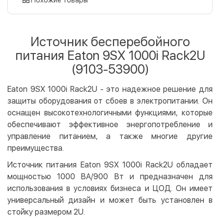
Оплата картой на сайте
Бесплатно
Privat24
Источник бесперебойного
LiqPay
питания Eaton 9SX 1000i Rack2U
Apple Pay
(9103-53900)
Google Pay
Eaton 9SX 1000i Rack2U - это надежное решение для
Безналичный расчет
Бесплатно
защиты оборудования от сбоев в электропитании. Он
Оплата на карту юр.лица
оснащен высокотехнологичными функциями, которые
Оплата на счет юр.лица
обеспечивают эффективное энергопотребление и
управление питанием, а также многие другие
Кредит
преимущества.
Мгновенная рассрочка (Приватбанк)
Источник питания Eaton 9SX 1000i Rack2U обладает
Оплата частями (Приватбанк)
мощностью 1000 ВА/900 Вт и предназначен для
Покупка частями (Монобанк)
использования в условиях бизнеса и ЦОД. Он имеет
универсальный дизайн и может быть установлен в
стойку размером 2U.