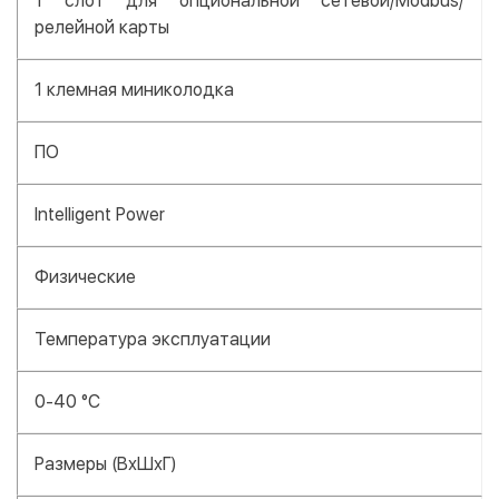
1 слот для опциональной сетевой/Modbus/
релейной карты
1 клемная миниколодка
ПО
Intelligent Power
Физические
Температура эксплуатации
0-40 °C
Размеры (ВхШхГ)