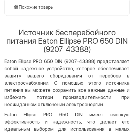
картой
Похожие товары
Оплата картой на сайте
Бесплатно
Privat24
Источник бесперебойного
LiqPay
питания Eaton Ellipse PRO 650 DIN
Apple Pay
(9207-43388)
Google Pay
Eaton Ellipse PRO 650 DIN (9207-43388) представляет
Безналичный расчет
Бесплатно
собой надежное устройство, которое обеспечивает
Оплата на карту юр.лица
защиту вашего оборудования от перебоев в
Оплата на счет юр.лица
электроснабжении. С помощью этого источника
питания вы можете сохранить все важные данные и
Кредит
избежать потери производительности при
Мгновенная рассрочка (Приватбанк)
неожиданном отключении электроэнергии.
Оплата частями (Приватбанк)
Eaton Ellipse PRO 650 DIN имеет высокую
Покупка частями (Монобанк)
эффективность и надежность, что делает его
идеальным выбором для использования в малых