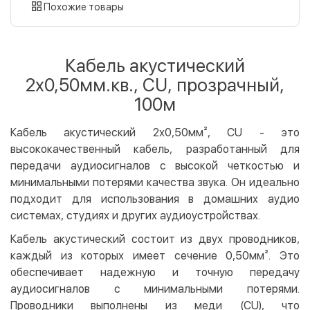
картой
Похожие товары
Оплата картой на сайте
Бесплатно
Privat24
Кабель акустический
LiqPay
2х0,50мм.кв., CU, прозрачный,
Apple Pay
100м
Google Pay
Кабель акустический 2х0,50мм², CU - это
Безналичный расчет
Бесплатно
высококачественный кабель, разработанный для
Оплата на карту юр.лица
передачи аудиосигналов с высокой четкостью и
Оплата на счет юр.лица
минимальными потерями качества звука. Он идеально
подходит для использования в домашних аудио
Кредит
системах, студиях и других аудиоустройствах.
Мгновенная рассрочка (Приватбанк)
Кабель акустический состоит из двух проводников,
Оплата частями (Приватбанк)
каждый из которых имеет сечение 0,50мм². Это
Покупка частями (Монобанк)
обеспечивает надежную и точную передачу
аудиосигналов с минимальными потерями.
Проводники выполнены из меди (CU), что