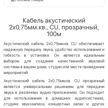
Оплата картой на сайте
Бесплатно
Privat24
Кабель акустический
LiqPay
2х0,75мм.кв., CU, прозрачный,
Apple Pay
100м
Google Pay
Акустический кабель 2х0,75мм.кв. CU обеспечивает
Безналичный расчет
Бесплатно
надежную передачу звука, удобство использования и
Оплата на карту юр.лица
гибкость в установке. Он является идеальным
Оплата на счет юр.лица
выбором для создания качественной звуковой
системы в вашем доме, студии или месте проведения
Кредит
мероприятий.
Мгновенная рассрочка (Приватбанк)
Акустический кабель 2х0,75мм.кв. CU прозрачный
Оплата частями (Приватбанк)
является универсальным решением для передачи
Покупка частями (Монобанк)
звука в различных аудио-приложениях. Он подходит
для использования в домашних аудиосистемах,
студиях звукозаписи, концертных залах и других