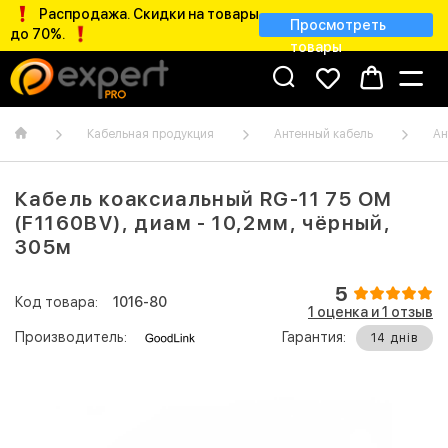
Распродажа. Скидки на товары
Просмотреть
до 70%.
товары
Кабельная продукция
Антенный кабель
Ан
Кабель коаксиальный RG-11 75 ОМ
(F1160BV), диам - 10,2мм, чёрный,
305м
5
Код товара:
1016-80
1 оценка и 1 отзыв
Производитель:
Гарантия:
14 днів