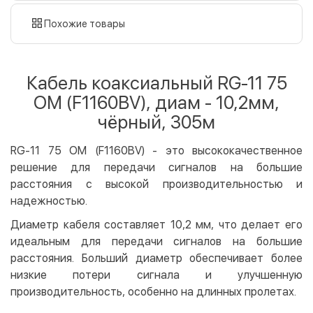
наличными
картой
Похожие товары
Оплата картой на сайте
Бесплатно
Privat24
Кабель коаксиальный RG-11 75
LiqPay
ОМ (F1160BV), диам - 10,2мм,
Apple Pay
чёрный, 305м
Google Pay
RG-11 75 ОМ (F1160BV) - это высококачественное
Безналичный расчет
Бесплатно
решение для передачи сигналов на большие
Оплата на карту юр.лица
расстояния с высокой производительностью и
Оплата на счет юр.лица
надежностью.
Кредит
Диаметр кабеля составляет 10,2 мм, что делает его
идеальным для передачи сигналов на большие
Мгновенная рассрочка (Приватбанк)
расстояния. Больший диаметр обеспечивает более
Оплата частями (Приватбанк)
низкие потери сигнала и улучшенную
Покупка частями (Монобанк)
производительность, особенно на длинных пролетах.