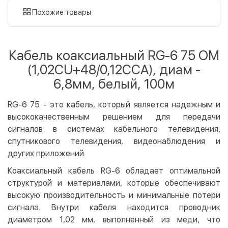
картой
Похожие товары
Оплата картой на сайте
Бесплатно
Privat24
Кабель коаксиальный RG-6 75 ОМ
LiqPay
(1,02CU+48/0,12CCA), диам -
Apple Pay
6,8мм, белый, 100м
Google Pay
RG-6 75 - это кабель, который является надежным и
Безналичный расчет
Бесплатно
высококачественным решением для передачи
Оплата на карту юр.лица
сигналов в системах кабельного телевидения,
Оплата на счет юр.лица
спутникового телевидения, видеонаблюдения и
других приложений.
Кредит
Коаксиальный кабель RG-6 обладает оптимальной
Мгновенная рассрочка (Приватбанк)
структурой и материалами, которые обеспечивают
Оплата частями (Приватбанк)
высокую производительность и минимальные потери
Покупка частями (Монобанк)
сигнала. Внутри кабеля находится проводник
диаметром 1,02 мм, выполненный из меди, что