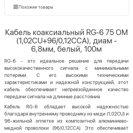
картой
Похожие товары
Оплата картой на сайте
Бесплатно
Privat24
Кабель коаксиальный RG-6 75 ОМ
LiqPay
(1,02CU+96/0,12CCA), диам -
Apple Pay
6,8мм, белый, 100м
Google Pay
RG-6 - это идеальное решение для передачи
Безналичный расчет
Бесплатно
высококачественного сигнала с минимальными
Оплата на карту юр.лица
потерями. С его высокими техническими
Оплата на счет юр.лица
характеристиками и надежной конструкцией, этот
кабель обеспечивает непревзойденное качество
Кредит
передачи сигнала на длинные расстояния.
Мгновенная рассрочка (Приватбанк)
Кабель RG-6 обладает высокой надежностью
Оплата частями (Приватбанк)
благодаря внутреннему проводнику из меди (1,02CU) и
Покупка частями (Монобанк)
96-жильной оплетке из композитной алюминиево-
медной проволоки (96/0,12CCA). Это обеспечивает