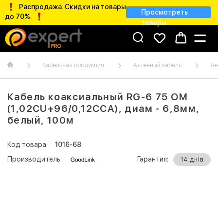
Распродажа. Скидки на товары
Просмотреть
до 70%.
товары
Кабельная продукция
Антенный кабель
Ан
Кабель коаксиальный RG-6 75 ОМ
(1,02CU+96/0,12CCA), диам - 6,8мм,
белый, 100м
Код товара:
1016-68
Производитель:
Гарантия:
14 днів