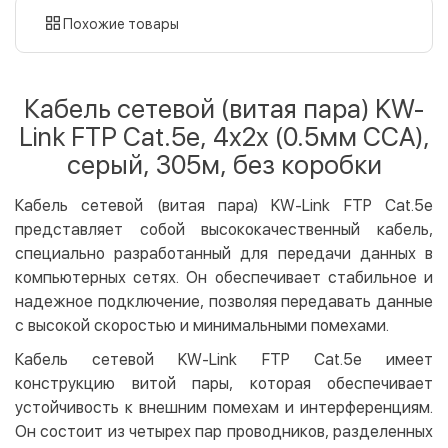
картой
Похожие товары
Оплата картой на сайте
Бесплатно
Privat24
Кабель сетевой (витая пара) KW-
LiqPay
Link FTP Сat.5e, 4x2x (0.5мм CCA),
Apple Pay
серый, 305м, без коробки
Google Pay
Кабель сетевой (витая пара) KW-Link FTP Cat.5e
Безналичный расчет
Бесплатно
представляет собой высококачественный кабель,
Оплата на карту юр.лица
специально разработанный для передачи данных в
Оплата на счет юр.лица
компьютерных сетях. Он обеспечивает стабильное и
надежное подключение, позволяя передавать данные
Кредит
с высокой скоростью и минимальными помехами.
Мгновенная рассрочка (Приватбанк)
Кабель сетевой KW-Link FTP Cat.5e имеет
Оплата частями (Приватбанк)
конструкцию витой пары, которая обеспечивает
Покупка частями (Монобанк)
устойчивость к внешним помехам и интерференциям.
Он состоит из четырех пар проводников, разделенных