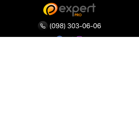
(098) 303-06-06
Категории
Популярные
Популярные
Популярные
категории
товары
запросы
Тепловизор
Прибор ночного видения
Бинокулярная лупа
Выжигатель по дереву
Ультразвуковая ванна