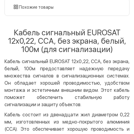
картой
Похожие товары
Оплата картой на сайте
Бесплатно
Privat24
Кабель сигнальный EUROSAT
LiqPay
12x0,22, ССА, без экрана, белый,
Apple Pay
100м (для сигнализации)
Google Pay
Кабель сигнальный EUROSAT 12x0,22, ССА, без экрана,
Безналичный расчет
Бесплатно
белый, 100м предоставляет надежную передачу
Оплата на карту юр.лица
множества сигналов в сигнализационных системах.
Оплата на счет юр.лица
Он обладает хорошей проводимостью, удобством
монтажа и эстетичным внешним видом. Этот кабель
Кредит
поможет обеспечить стабильную работу
Мгновенная рассрочка (Приватбанк)
сигнализации и защиту объектов.
Оплата частями (Приватбанк)
Кабель состоит из двенадцати жил диаметром 0,22
Покупка частями (Монобанк)
мм, изготовленных из медно-покрытого алюминия
(ССА). Это обеспечивает хорошую проводимость и