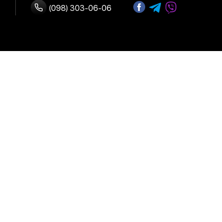
(098) 303-06-06
ство с нами
 оплата
Адрес:
г. Киев, улица
возврат
Б.Васильковская 72
График работы:
Ежедневно:
10:00-19:00
льское
е
иальности