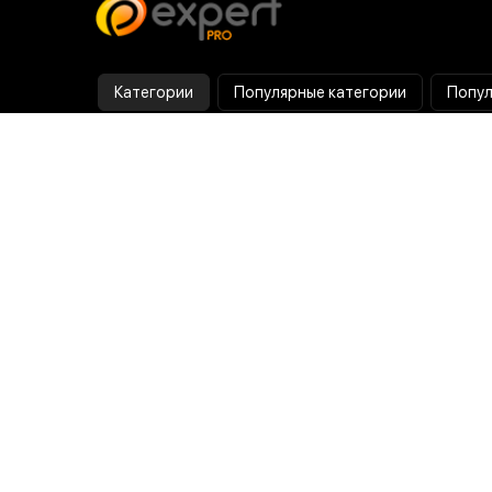
Категории
Популярные категории
Попул
Тепловизор
Прибор ночного видения
Бинокулярная лупа
Выжигатель по дереву
Ультразвуковая ванна
Паяльник