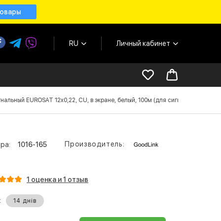
товары
RU
Личный кабинет
нальный EUROSAT 12x0,22, СU, в экране, белый, 100м (для сигнализации)
Производитель:
ра:
1016-165
1 оценка и 1 отзыв
:
14 днів