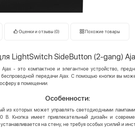
Оплата в
нал
кар
Оплата к
Оценки и отзывы (0)
Похожие товары
Priv
LiqP
ля LightSwitch SideButton (2-gang) Aj
Appl
Goog
ng) Ajax - это компактное и элегантное устройство, пре
 беспроводной передачи Ajax. С помощью кнопки вы мож
Безнали
мосферу в помещении.
Опла
Опла
Особенности:
Кредит
ый из которых может управлять светодиодными лампами
Мгно
0 В. Кнопка имеет привлекательный дизайн и совреме
Опла
устанавливается на стену, не требуя особых усилий и инс
Поку