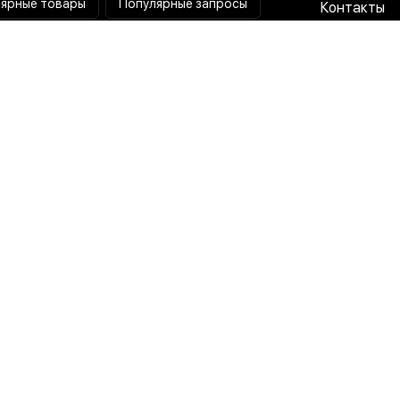
ярные товары
Популярные запросы
Контакты
Паяльная станция
Сотрудниче
Мультиметр
Доставка и
Коллиматорный прицел
Гарантия и 
Тепловизионный прицел
О нас
Токовые клещи
Пользовате
соглашени
Лампа лупа
Политика
конфиденц
Разработка x Маркетинг