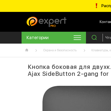
Расп
Конта
Категории
Охрана и безопасность
Клавиатуры, 
Кнопка боковая для двух
Ajax SideButton 2-gang for