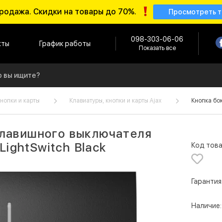
родажа. Скидки на товары до 70%.
Просмотреть 
098-303-06-06
кты
График работы
Показать все
кнопки и карты
Клавиатуры, кнопки и карты Ajax
Кнопка бок
клавишного выключателя
 LightSwitch Black
Код това
Гарантия
Наличие: