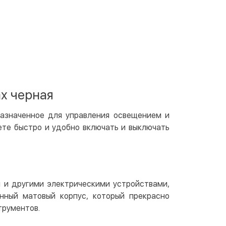
 отделении Justin
По тарифам перевозчика
ичными
той
артой на сайте
Бесплатно
at24
ay
ax черная
e Pay
le Pay
дназначенное для управления освещением и
ете быстро и удобно включать и выключать
чный расчет
Бесплатно
та на карту юр.лица
та на счет юр.лица
 и другими электрическими устройствами,
венная рассрочка (Приватбанк)
нный матовый корпус, который прекрасно
та частями (Приватбанк)
трументов.
пка частями (Монобанк)