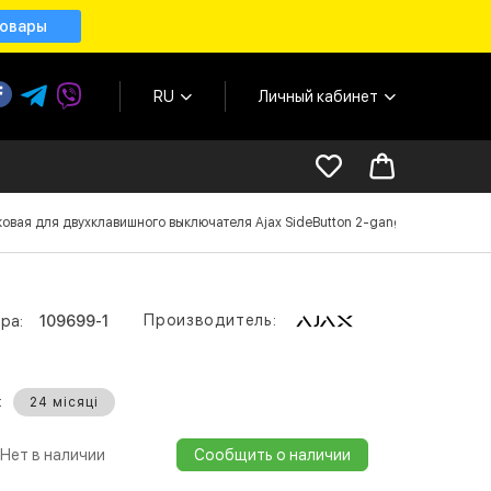
товары
RU
Личный кабинет
овая для двухклавишного выключателя Ajax SideButton 2-gang for LightSwitc
Производитель:
ра:
109699-1
:
24 місяці
Нет в наличии
Сообщить о наличии