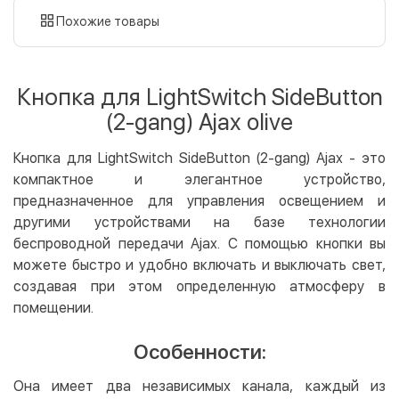
картой
Похожие товары
Оплата картой на сайте
Бесплатно
Privat24
Кнопка для LightSwitch SideButton
LiqPay
(2-gang) Ajax olive
Apple Pay
Google Pay
Кнопка для LightSwitch SideButton (2-gang) Ajax - это
компактное и элегантное устройство,
Безналичный расчет
Бесплатно
предназначенное для управления освещением и
Оплата на карту юр.лица
другими устройствами на базе технологии
Оплата на счет юр.лица
беспроводной передачи Ajax. С помощью кнопки вы
можете быстро и удобно включать и выключать свет,
Кредит
создавая при этом определенную атмосферу в
Мгновенная рассрочка (Приватбанк)
помещении.
Оплата частями (Приватбанк)
Особенности:
Покупка частями (Монобанк)
Она имеет два независимых канала, каждый из