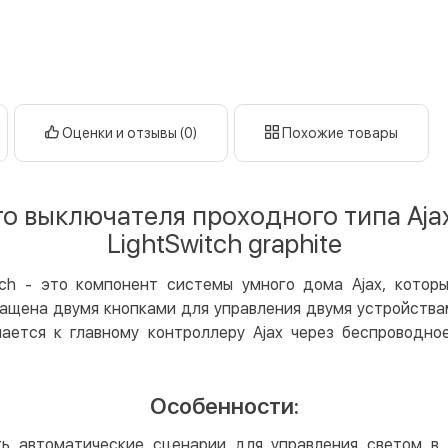
Оплата в
нал
кар
Оплата к
Оценки и отзывы (0)
Похожие товары
Priv
LiqP
Appl
 выключателя проходного типа Ajax S
Goog
LightSwitch graphite
Безнали
witch - это компонент системы умного дома Ajax, кото
Опла
нащена двумя кнопками для управления двумя устройства
Опла
чается к главному контроллеру Ajax через беспроводно
Кредит
Мгно
Особенности:
Опла
Поку
 автоматические сценарии для управления светом в 