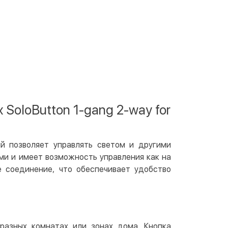
 отделении Justin
По тарифам перевозчика
ичными
той
артой на сайте
Бесплатно
at24
ay
e Pay
oloButton 1-gang 2-way for
le Pay
чный расчет
Бесплатно
рый позволяет управлять светом и другими
та на карту юр.лица
ми и имеет возможность управления как на
та на счет юр.лица
е соединение, что обеспечивает удобство
венная рассрочка (Приватбанк)
та частями (Приватбанк)
пка частями (Монобанк)
разных комнатах или зонах дома. Кнопка