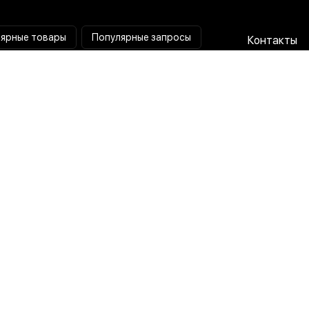
ярные товары
Популярные запросы
Контакты
Паяльная станция
Сотрудниче
Мультиметр
Доставка и
Коллиматорный прицел
Гарантия и 
Тепловизионный прицел
О нас
Токовые клещи
Пользовате
соглашени
Лампа лупа
Политика
конфиденц