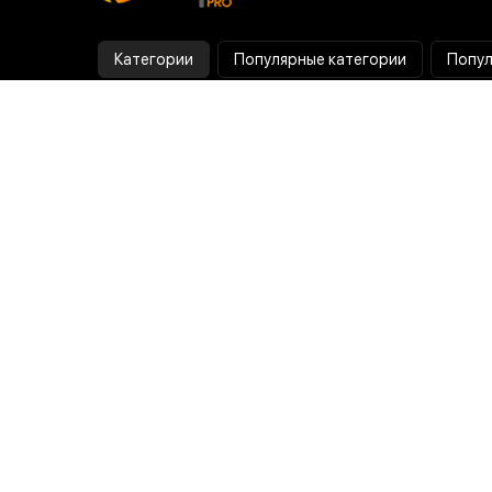
Категории
Популярные категории
Попул
Тепловизор
Прибор ночного видения
Бинокулярная лупа
Выжигатель по дереву
Ультразвуковая ванна
Паяльник