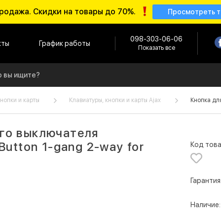
родажа. Скидки на товары до 70%.
Просмотреть 
098-303-06-06
кты
График работы
Показать все
кнопки и карты
Клавиатуры, кнопки и карты Ajax
Кнопка для
го выключателя
Button 1-gang 2-way for
Код това
Гарантия
Наличие: