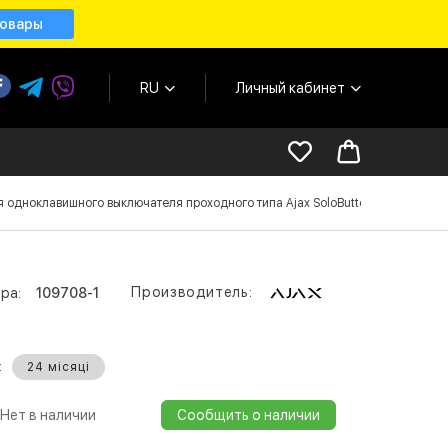
товары
RU
Личный кабинет
 одноклавишного выключателя проходного типа Ajax SoloButton 1-gang 2-way 
Производитель:
ра:
109708-1
:
24 місяці
Нет в наличии
Сообщить о наличии