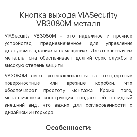
Оплата картой на сайте
Бесплатно
Privat24
Кнопка выхода VIASecurity
LiqPay
VB3080M металл
Apple Pay
Google Pay
VIASecurity VB3080M – это надежное и прочное
устройство, предназначенное для управления
Безналичный расчет
Бесплатно
доступом в зданиях и помещениях. Изготовленная из
Оплата на карту юр.лица
металла, она обеспечивает долгий срок службы и
Оплата на счет юр.лица
высокую степень защиты.
VB3080M легко устанавливается на стандартные
Кредит
поверхностные или врезные коробки, что
Мгновенная рассрочка (Приватбанк)
обеспечивает простоту монтажа. Кроме того,
Оплата частями (Приватбанк)
металлическая конструкция придает ей солидный
Покупка частями (Монобанк)
внешний вид, что важно для согласованности с
дизайном интерьера.
Особенности: